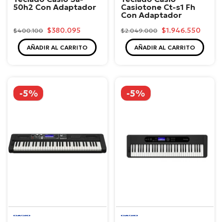
50h2 Con Adaptador
Casiotone Ct-s1 Fh
Con Adaptador
$380.095
$1.946.550
$400.100
$2.049.000
AÑADIR AL CARRITO
AÑADIR AL CARRITO
-5%
-5%
Casio
Casio