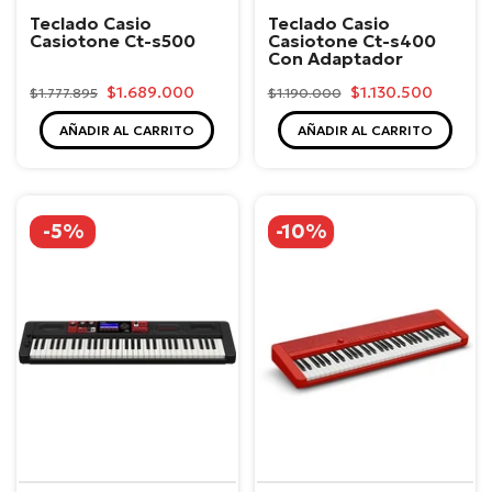
Teclado Casio
Teclado Casio
Casiotone Ct-s500
Casiotone Ct-s400
Con Adaptador
$1.689.000
$1.130.500
$1.777.895
$1.190.000
AÑADIR AL CARRITO
AÑADIR AL CARRITO
-5%
-10%