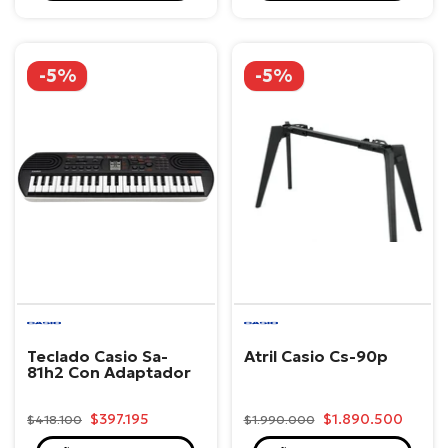
-5%
-5%
Casio
Casio
Teclado Casio Sa-
Atril Casio Cs-90p
81h2 Con Adaptador
$397.195
$1.890.500
$418.100
$1.990.000