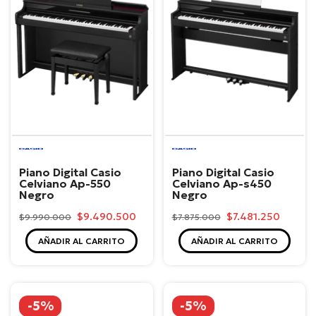
Casio
Casio
Piano Digital Casio
Piano Digital Casio
Celviano Ap-550
Celviano Ap-s450
Negro
Negro
$9.490.500
$7.481.250
$9.990.000
$7.875.000
AÑADIR AL CARRITO
AÑADIR AL CARRITO
-5%
-5%