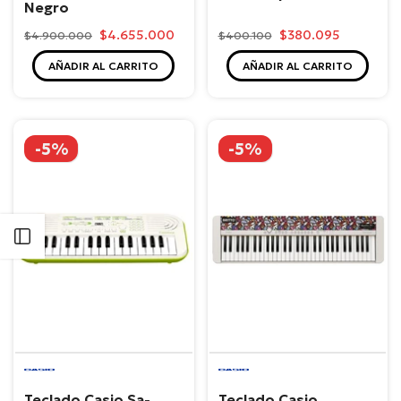
Negro
$4.655.000
$380.095
$4.900.000
$400.100
AÑADIR AL CARRITO
AÑADIR AL CARRITO
-5%
-5%
Abrir barra lateral
Casio
Casio
Teclado Casio Sa-
Teclado Casio