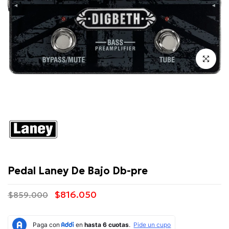
Click para 
Laney
Pedal Laney De Bajo Db-pre
$816.050
$859.000