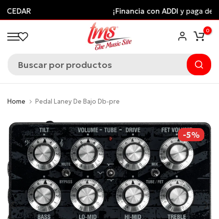
Saltar
¡Financia con ADDI
y paga después!
al
0
contenido
Home
Pedal Laney De Bajo Db-pre
-5%