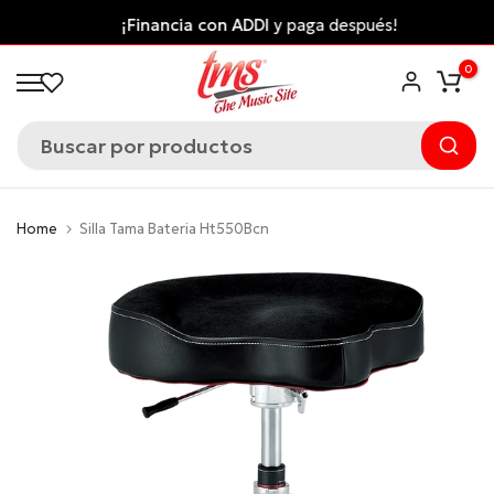
Saltar
¡Financia con ADDI
y paga después!
al
0
contenido
Home
Silla Tama Bateria Ht550Bcn