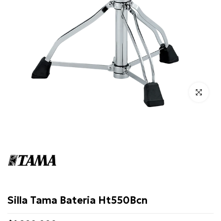
Click para 
Tama
Silla Tama Bateria Ht550Bcn