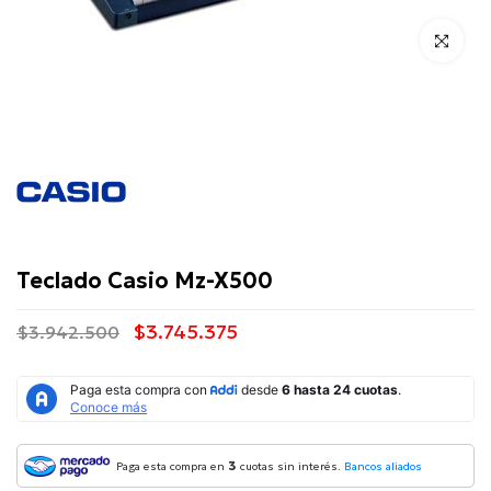
Click para 
Casio
Teclado Casio Mz-X500
$3.745.375
$3.942.500
3
Paga esta compra en
cuotas sin interés.
Bancos aliados