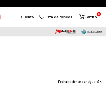
¡Financia con ADD
0
Cuenta
Lista de deseos
Carrito
Fecha: reciente a antiguo(a)