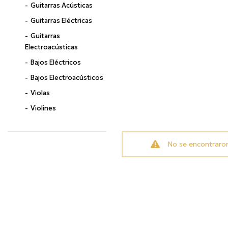
Guitarras Acústicas
Guitarras Eléctricas
Guitarras
Electroacústicas
Bajos Eléctricos
Bajos Electroacústicos
Violas
Violines
Cellos
Contrabajos
No se encontraro
Ukuleles
Cuerdas Andinas
Acordeones
Pianos Acústicos
Pianos Digitales