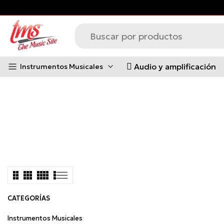
s principales *Aplican Condiciones*
Saltar
al
contenido
Audio y amplificación
Instrumentos Musicales
CATEGORÍAS
Instrumentos Musicales