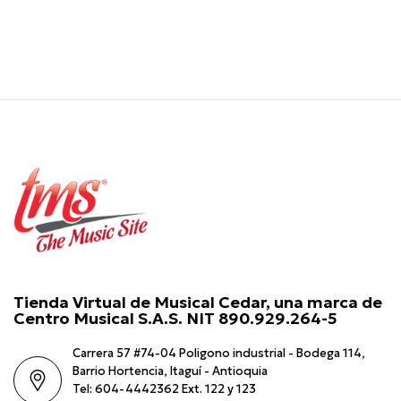
Sintetizadores
Teclados Portátiles
Baterías Acústicas y
Redoblantes
Marcial
Latina
Sinfónica
Percusión Folclórica
Platillos
Sinfónicos
Marcial
Tienda Virtual de Musical Cedar, una marca de
Centro Musical S.A.S. NIT 890.929.264-5
Andinos
Armónicas y Melódicas
Carrera 57 #74-04 Poligono industrial - Bodega 114,
Barrio Hortencia, Itaguí - Antioquia
Audio y Amplificación
Tel: 604-4442362 Ext. 122 y 123