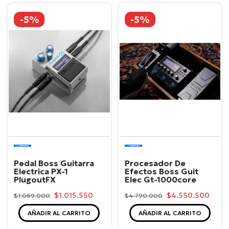
-5%
-5%
Boss
Boss
Pedal Boss Guitarra
Procesador De
Electrica PX-1
Efectos Boss Guit
PlugoutFX
Elec Gt-1000core
$1.015.550
$4.550.500
$1.069.000
$4.790.000
AÑADIR AL CARRITO
AÑADIR AL CARRITO