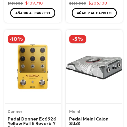
$109.710
$206.100
$121.900
$229.000
AÑADIR AL CARRITO
AÑADIR AL CARRITO
-10%
-5%
Donner
Meinl
Pedal Donner Ec6926
Pedal Meinl Cajon
Yellow Fall Ii Reverb Y
Stb8