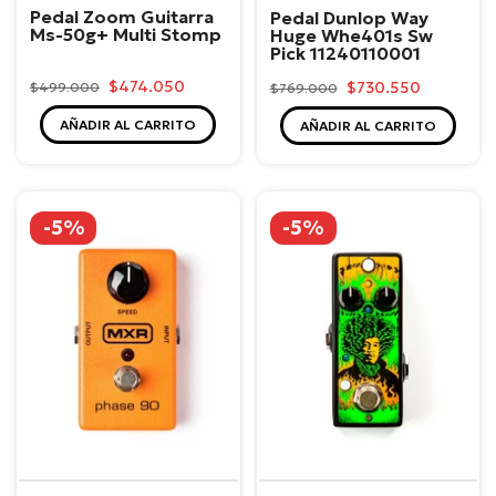
Pedal Zoom Guitarra
Pedal Dunlop Way
Ms-50g+ Multi Stomp
Huge Whe401s Sw
Pick 11240110001
$474.050
$730.550
$499.000
$769.000
AÑADIR AL CARRITO
AÑADIR AL CARRITO
-5%
-5%