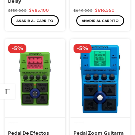
Delay
$485.100
$616.550
$539.000
$649.000
AÑADIR AL CARRITO
AÑADIR AL CARRITO
-5%
-5%
Abrir barra lateral
Zoom
Zoom
Pedal De Efectos
Pedal Zoom Guitarra