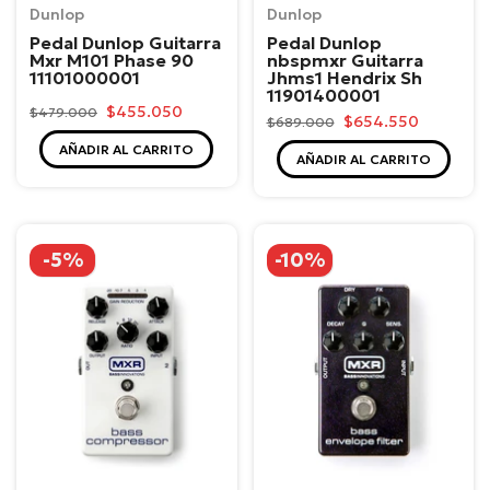
Dunlop
Dunlop
Pedal Dunlop Guitarra
Pedal Dunlop
Mxr M101 Phase 90
nbspmxr Guitarra
11101000001
Jhms1 Hendrix Sh
11901400001
$455.050
$479.000
$654.550
$689.000
AÑADIR AL CARRITO
AÑADIR AL CARRITO
-5%
-10%