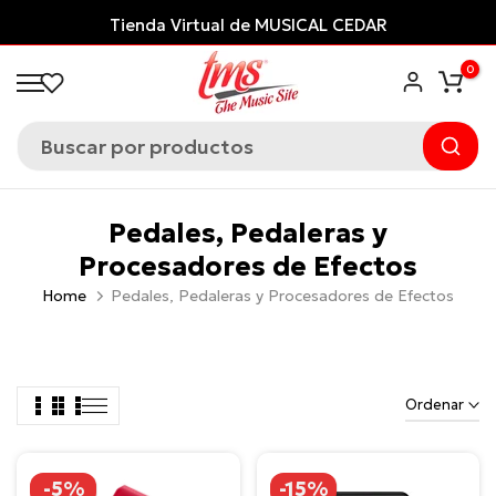
Saltar
 de MUSICAL CEDAR
¡Financia con ADDI
y
al
0
contenido
Pedales, Pedaleras y
Procesadores de Efectos
Home
Pedales, Pedaleras y Procesadores de Efectos
Ordenar
-5%
-15%