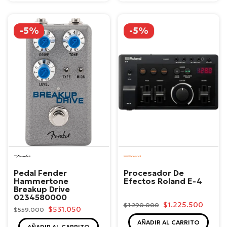
-5%
-5%
Fender
Roland
Pedal Fender
Procesador De
Hammertone
Efectos Roland E-4
Breakup Drive
0234580000
$1.225.500
$1.290.000
$531.050
$559.000
AÑADIR AL CARRITO
AÑADIR AL CARRITO