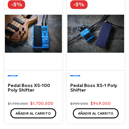
-5%
-5%
Boss
Boss
Pedal Boss XS-100
Pedal Boss XS-1 Poly
Poly Shifter
Shifter
$1.700.500
$949.050
$1.790.000
$999.000
AÑADIR AL CARRITO
AÑADIR AL CARRITO