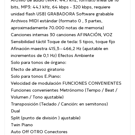
Archivo de audio (WAV: 44,1 kHz, formato lineal de 16
bits, MP3: 44,1 kHz, 64 kbps - 320 kbps, requiere
unidad flash USB)
GRABADORA
Software grabable
Archivos MIDI estándar (formato 0 , 3 partes,
aproximadamente 70.000 notas de memoria)
Canciones internas
30 canciones
AFINACIÓN, VOZ
Sensibilidad táctil
Toque de tecla: 5 tipos, toque fijo
Afinación maestra
415,3--466,2 Hz (ajustable en
incrementos de 0,1 Hz)
Efectos
Ambiente
Solo para tonos de órgano:
Efecto de altavoz giratorio
Solo para tonos E.Piano:
Velocidad de modulación
FUNCIONES CONVENIENTES
Funciones convenientes
Metrónomo (Tempo / Beat /
Volumen / Tono ajustable)
Transposición (Teclado / Canción: en semitonos)
Dual
Split (punto de división )
ajustable)
Twin Piano
Auto Off
OTRO
Conectores