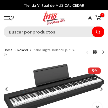
Saltar
Tienda Virtual de MUSICAL CEDAR
al
0
contenido
Home
Roland
Piano Digital Roland Fp-30x-
Bk
-5%
Click para 