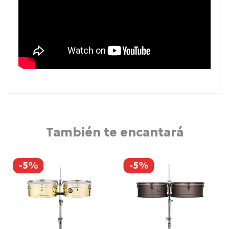
También te encantará
-5%
-5%