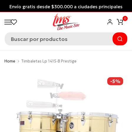
Saltar
Envío gratis desde $300.000 a ciudades principales
al
*Aplican Condiciones*
0
contenido
Home
Timbaletas Lp 1415-B Prestige
-5%