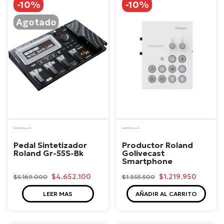
-10%
-10%
Agotado
Roland
Roland
Pedal Sintetizador
Productor Roland
Roland Gr-55S-Bk
Golivecast
Smartphone
$4.652.100
$1.219.950
$5.169.000
$1.355.500
LEER MAS
AÑADIR AL CARRITO