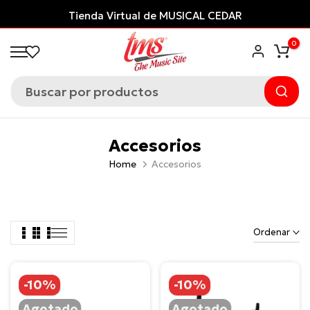
Saltar
Tienda Virtual de MUSICAL CEDAR
al
0
contenido
Accesorios
Home
Accesorios
Ordenar
-10%
-10%
Agotado
Agotado