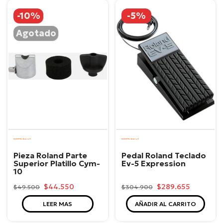
-10%
-5%
Agotado
Roland
Roland
Pieza Roland Parte
Pedal Roland Teclado
Superior Platillo Cym-
Ev-5 Expression
10
$44.550
$289.655
$49.500
$304.900
LEER MAS
AÑADIR AL CARRITO