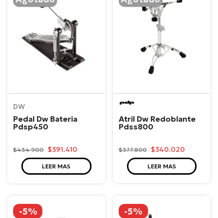
PDP
DW
Atril Dw Redoblante
Pedal Dw Bateria
Pdss800
Pdsp450
$340.020
$391.410
$377.800
$434.900
LEER MAS
LEER MAS
-5%
-5%