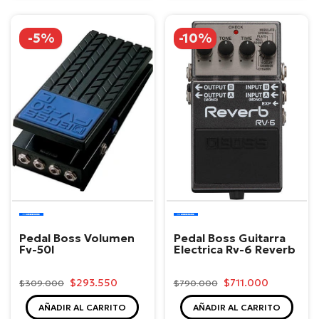
-5%
-10%
Boss
Boss
Pedal Boss Volumen
Pedal Boss Guitarra
Fv-50l
Electrica Rv-6 Reverb
$293.550
$711.000
$309.000
$790.000
AÑADIR AL CARRITO
AÑADIR AL CARRITO