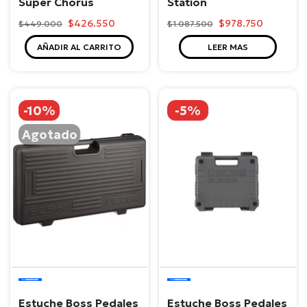
Super Chorus
Station
$426.550
$978.750
$449.000
$1.087.500
AÑADIR AL CARRITO
LEER MAS
-10%
-5%
Agotado
Boss
Boss
Estuche Boss Pedales
Estuche Boss Pedales