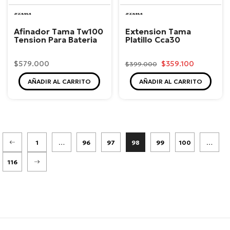
Tama
Tama
Afinador Tama Tw100
Extension Tama
Tension Para Bateria
Platillo Cca30
$579.000
$359.100
$399.000
AÑADIR AL CARRITO
AÑADIR AL CARRITO
1
…
96
97
98
99
100
…
116