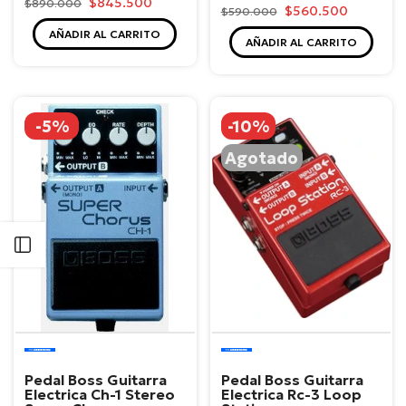
$845.500
$890.000
$560.500
$590.000
AÑADIR AL CARRITO
AÑADIR AL CARRITO
-5%
-10%
Agotado
Abrir barra lateral
Boss
Boss
Pedal Boss Guitarra
Pedal Boss Guitarra
Electrica Ch-1 Stereo
Electrica Rc-3 Loop