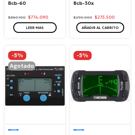
Bcb-60
Bcb-30x
$774.090
$275.500
$860.100
$290.000
LEER MAS
AÑADIR AL CARRITO
-5%
-5%
Agotado
Boss
Boss