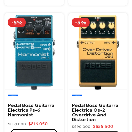
-5%
-5%
Boss
Boss
Pedal Boss Guitarra
Pedal Boss Guitarra
Electrica Ps-6
Electrica Os-2
Harmonist
Overdrive And
Distortion
$816.050
$859.000
$655.500
$690.000