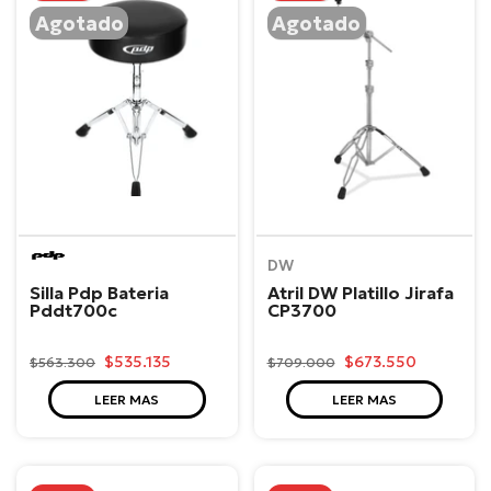
Agotado
Agotado
PDP
DW
Silla Pdp Bateria
Atril DW Platillo Jirafa
Pddt700c
CP3700
$535.135
$673.550
$563.300
$709.000
LEER MAS
LEER MAS