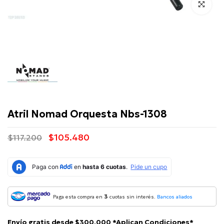
Click para 
Nomad
Atril Nomad Orquesta Nbs-1308
$105.480
$117.200
3
Paga esta compra en
cuotas sin interés.
Bancos aliados
Envío gratis desde $300.000 *Aplican Condiciones*