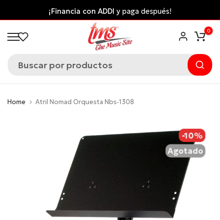
Saltar
¡Financia con ADDI
y paga después!
al
0
contenido
Home
Atril Nomad Orquesta Nbs-1308
-10%
Agotado