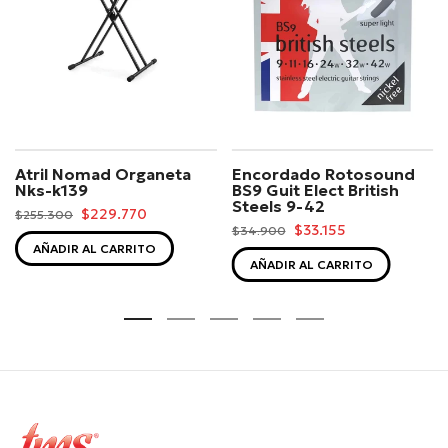
Atril Nomad Organeta
Encordado Rotosound
Nks-k139
BS9 Guit Elect British
Steels 9-42
$229.770
$255.300
$33.155
$34.900
AÑADIR AL CARRITO
AÑADIR AL CARRITO