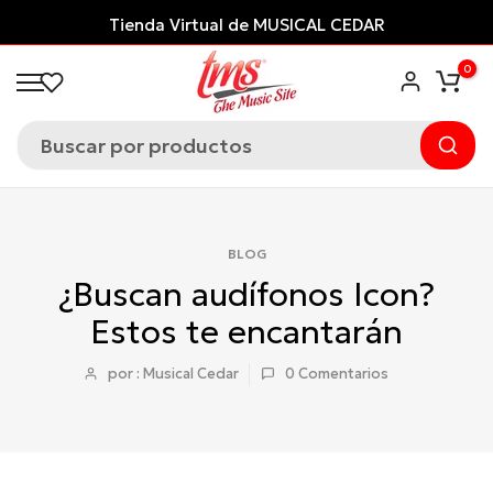
Saltar
Tienda Virtual de MUSICAL CEDAR
al
0
contenido
BLOG
¿Buscan audífonos Icon?
Estos te encantarán
por : Musical Cedar
0
Comentarios