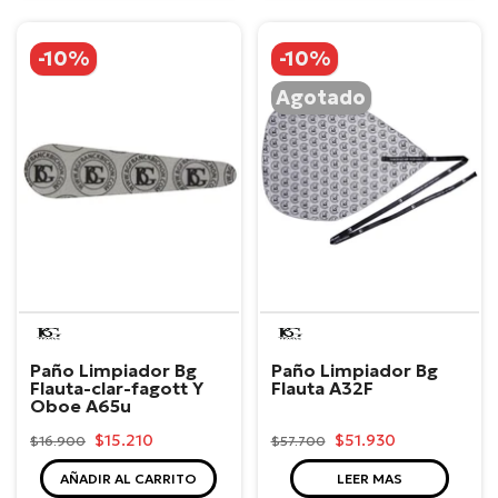
-10%
-10%
Agotado
BG
BG
Paño Limpiador Bg
Paño Limpiador Bg
Flauta-clar-fagott Y
Flauta A32F
Oboe A65u
$15.210
$51.930
$16.900
$57.700
AÑADIR AL CARRITO
LEER MAS