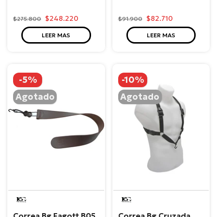
$248.220
$82.710
$275.800
$91.900
LEER MAS
LEER MAS
-5%
-10%
Agotado
Agotado
BG
BG
Correa Bg Fagott B05
Correa Bg Cruzada