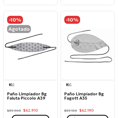
-10%
-10%
Agotado
BG
BG
Paño Limpiador Bg
Paño Limpiador Bg
Faluta Piccolo A39
Fagott A35
$62.910
$62.190
$69.900
$69.100