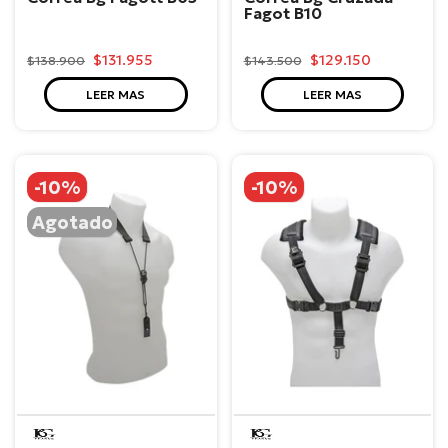
Fagot B10
$131.955
$129.150
$138.900
$143.500
LEER MAS
LEER MAS
-10%
-10%
Agotado
BG
BG