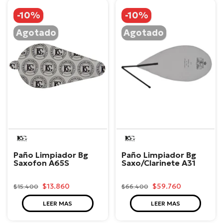
-10%
-10%
Agotado
Agotado
BG
BG
Paño Limpiador Bg
Paño Limpiador Bg
Saxofon A65S
Saxo/Clarinete A31
$13.860
$59.760
$15.400
$66.400
LEER MAS
LEER MAS