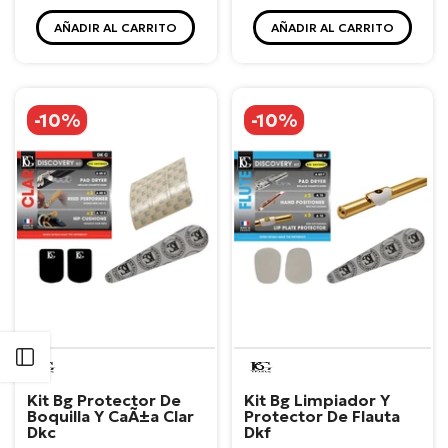
AÑADIR AL CARRITO
AÑADIR AL CARRITO
-10%
-10%
Abrir barra lateral
BG
BG
Kit Bg Protector De
Kit Bg Limpiador Y
Boquilla Y CaÃ±a Clar
Protector De Flauta
Dkc
Dkf