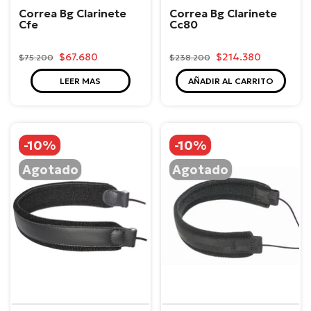
Correa Bg Clarinete
Correa Bg Clarinete
Cfe
Cc80
$67.680
$214.380
$75.200
$238.200
LEER MAS
AÑADIR AL CARRITO
-10%
-10%
Agotado
Agotado