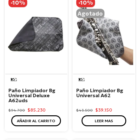
-10%
-10%
Agotado
BG
BG
Paño Limpiador Bg
Paño Limpiador Bg
Universal Deluxe
Universal A62
A62uds
$85.230
$39.150
$94.700
$43.500
AÑADIR AL CARRITO
LEER MAS