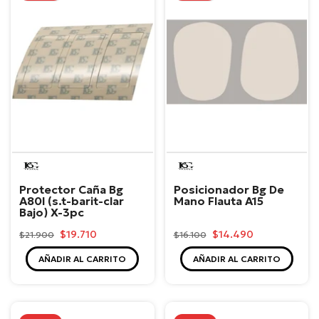
BG
BG
Protector Caña Bg
Posicionador Bg De
A80l (s.t-barit-clar
Mano Flauta A15
Bajo) X-3pc
$19.710
$14.490
$21.900
$16.100
AÑADIR AL CARRITO
AÑADIR AL CARRITO