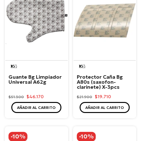
BG
BG
Guante Bg Limpiador
Protector Caña Bg
Universal A62g
A80s (saxofon-
clarinete) X-3pcs
$46.170
$19.710
$51.300
$21.900
AÑADIR AL CARRITO
AÑADIR AL CARRITO
-10%
-10%