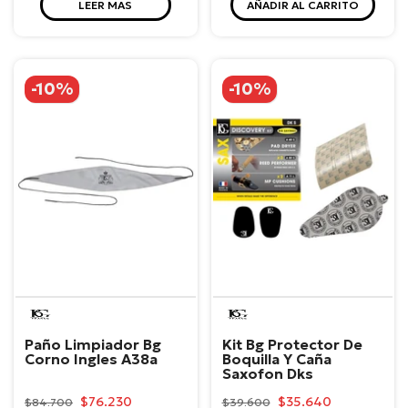
LEER MAS
AÑADIR AL CARRITO
-10%
-10%
BG
BG
Paño Limpiador Bg
Kit Bg Protector De
Corno Ingles A38a
Boquilla Y Caña
Saxofon Dks
$76.230
$35.640
$84.700
$39.600