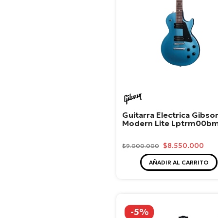
Gibson
Guitarra Electrica Gibso
Modern Lite Lptrm00b
$8.550.000
$9.000.000
AÑADIR AL CARRITO
-5%