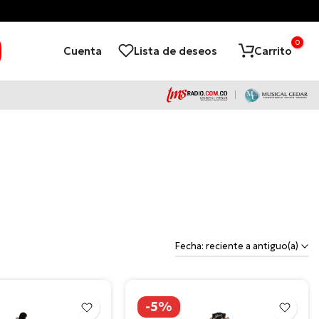
¡Financia con ADDI
y paga despué
0
Cuenta
Lista de deseos
Carrito
Fecha: reciente a antiguo(a)
-5%