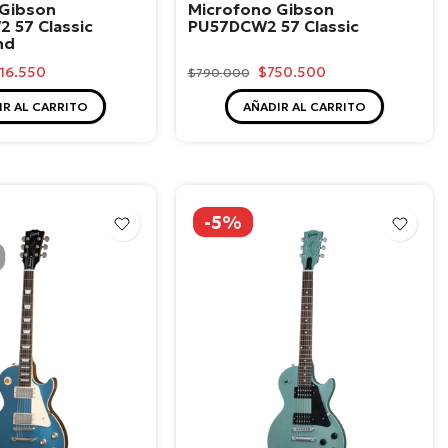
 Gibson
Microfono Gibson
 57 Classic
PU57DCW2 57 Classic
nd
16.550
$750.500
$790.000
IR AL CARRITO
AÑADIR AL CARRITO
-5%
o