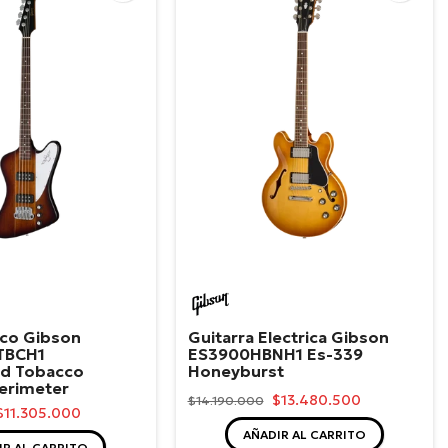
n
Gibson
ico Gibson
Guitarra Electrica Gibson
TBCH1
ES3900HBNH1 Es-339
rd Tobacco
Honeyburst
erimeter
$13.480.500
$14.190.000
$11.305.000
AÑADIR AL CARRITO
IR AL CARRITO