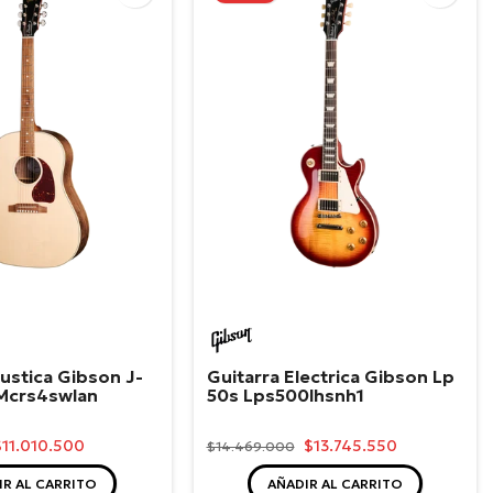
n
Gibson
ustica Gibson J-
Guitarra Electrica Gibson Lp
Mcrs4swlan
50s Lps500lhsnh1
$11.010.500
$13.745.550
$14.469.000
IR AL CARRITO
AÑADIR AL CARRITO