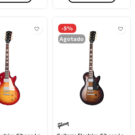
-5%
Agotado
n
Gibson