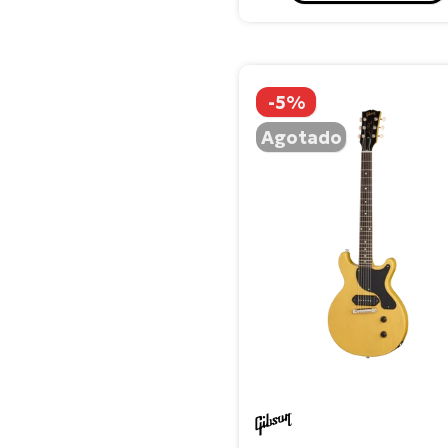
Sintetizadores
Teclados Portátiles
Baterías Acústicas y
-5%
Redoblantes
Agotado
Marcial
Latina
Sinfónica
Percusión Folclórica
Platillos
Sinfónicos
Marcial
Andinos
Armónicas y Melódicas
Gibson
Audio y Amplificación