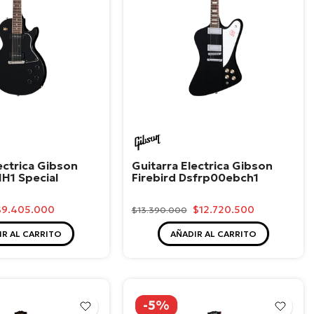
n
Gibson
ectrica Gibson
Guitarra Electrica Gibson
H1 Special
Firebird Dsfrp00ebch1
$9.405.000
$12.720.500
$13.390.000
IR AL CARRITO
AÑADIR AL CARRITO
-5%