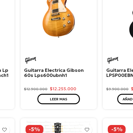
Gibson
Gibso
n Lp
Guitarra Electrica Gibson
Guitarra El
mch1
60s Lps600ubnh1
LPSP00EBN
$12.255.000
$12.900.000
$9.900.000
LEER MAS
AÑAD
-5%
-5%