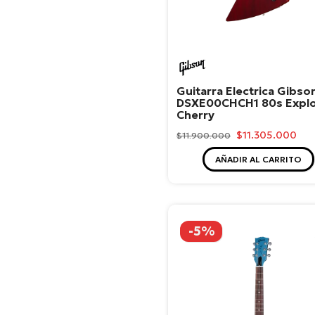
Accesorios Ints. de
Vientos
Accesorios Ints. de
Cuerdas
Gibson
Accesorios Teclados
Guitarra Electrica Gibso
DSXE00CHCH1 80s Explo
Cables
Cherry
Afinadores
$11.305.000
$11.900.000
Metrónomos
AÑADIR AL CARRITO
Allen&Heath
Atriles y Soportes Para
Instrumentos
Audio Technica
-5%