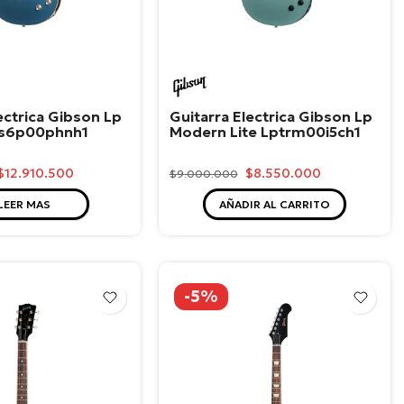
n
Gibson
ectrica Gibson Lp
Guitarra Electrica Gibson Lp
ps6p00phnh1
Modern Lite Lptrm00i5ch1
$12.910.500
$8.550.000
$9.000.000
LEER MAS
AÑADIR AL CARRITO
-5%