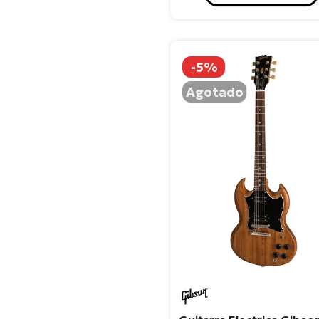
-5%
Agotado
Gibson