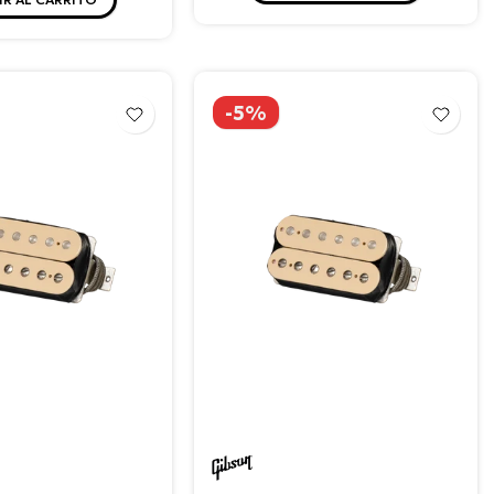
-5%
n
Gibson