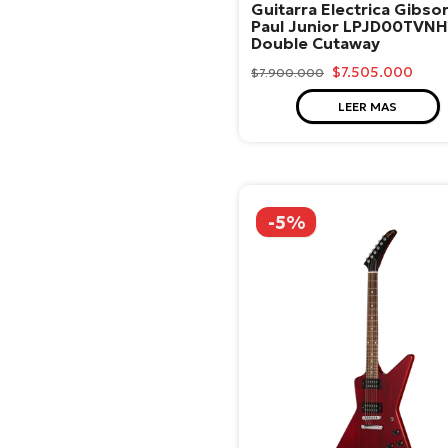
Guitarra Electrica Gibso
Interfaces de Audio
Paul Junior LPJD00TVNH
Amplificadores Inst.
Double Cutaway
Musicales
$7.505.000
$7.900.000
Pedales y Pedaleras
LEER MAS
Alámbricos
Inalámbricos
Cabinas y Equipos de
Audios Portátiles
-5%
Audífonos
Superficie de Control
Mezcladores
Monitores
Grabadoras
Accesorios y Repuestos
Accesorios de Baterías