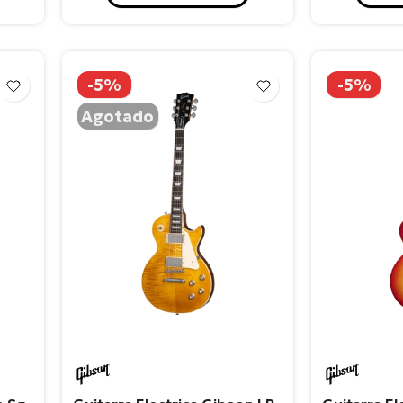
-5%
-5%
Agotado
Gibson
Gibso