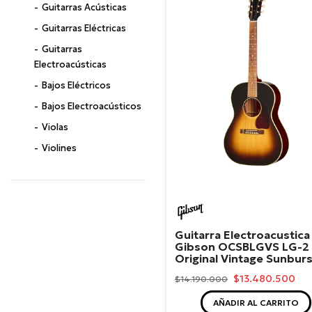
Guitarras Acústicas
Guitarras Eléctricas
Guitarras
Electroacústicas
Bajos Eléctricos
Bajos Electroacústicos
Violas
Violines
Cellos
Contrabajos
Gibson
Ukuleles
Cuerdas Andinas
Guitarra Electroacustica
Gibson OCSBLGVS LG-2
Original Vintage Sunburs
Acordeones
$13.480.500
$14.190.000
Pianos Acústicos
Pianos Digitales
AÑADIR AL CARRITO