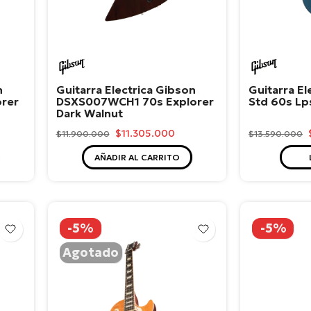
Gibson
Gibso
n
Guitarra Electrica Gibson
Guitarra El
rer
DSXS007WCH1 70s Explorer
Std 60s L
Dark Walnut
$11.305.000
$11.900.000
$13.590.000
AÑADIR AL CARRITO
-5%
-5%
Agotado