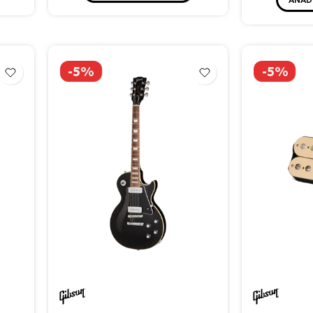
-5%
-5%
Gibson
Gibso