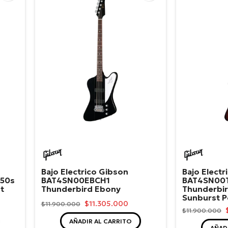
Gibson
Gibso
Bajo Electrico Gibson
Bajo Electr
 50s
BAT4SN00EBCH1
BAT4SN00
t
Thunderbird Ebony
Thunderbi
Sunburst P
$11.305.000
$11.900.000
$11.900.000
AÑADIR AL CARRITO
AÑAD