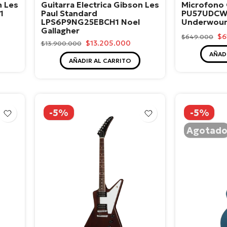
n Les
Guitarra Electrica Gibson Les
Microfono
1
Paul Standard
PU57UDCW2
LPS6P9NG25EBCH1 Noel
Underwou
Gallagher
$6
$649.000
$13.205.000
$13.900.000
AÑAD
AÑADIR AL CARRITO
-5%
-5%
Agotad