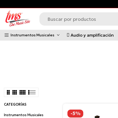
 *Aplican Condiciones*
Tienda Virt
Saltar
al
contenido
Audio y amplificación
Instrumentos Musicales
CATEGORÍAS
-5%
Instrumentos Musicales