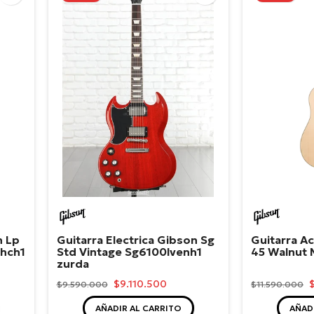
Gibson
Gibso
n Lp
Guitarra Electrica Gibson Sg
Guitarra Ac
hch1
Std Vintage Sg6100lvenh1
45 Walnut 
zurda
$9.110.500
$9.590.000
$11.590.000
AÑADIR AL CARRITO
AÑAD