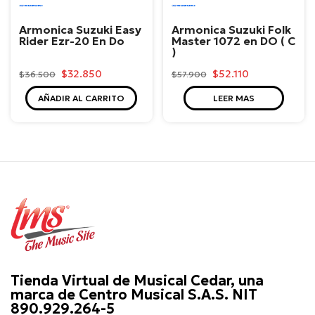
Suzuki
Suzuki
Armonica Suzuki Easy
Armonica Suzuki Folk
Rider Ezr-20 En Do
Master 1072 en DO ( C
)
$32.850
$52.110
$36.500
$57.900
AÑADIR AL CARRITO
LEER MAS
Tienda Virtual de Musical Cedar, una
marca de Centro Musical S.A.S. NIT
890.929.264-5