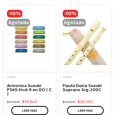
-10%
-10%
Agotado
Agotado
Suzuki
Suzuki
Armonica Suzuki
Flauta Dulce Suzuki
P365-Hcd-9 en DO ( C
Soprano Srg-200C
)
$33.840
$20.250
$37.600
$22.500
LEER MAS
LEER MAS