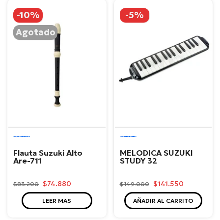
-10%
-5%
Agotado
Suzuki
Suzuki
Flauta Suzuki Alto
MELODICA SUZUKI
Are-711
STUDY 32
$74.880
$141.550
$83.200
$149.000
LEER MAS
AÑADIR AL CARRITO