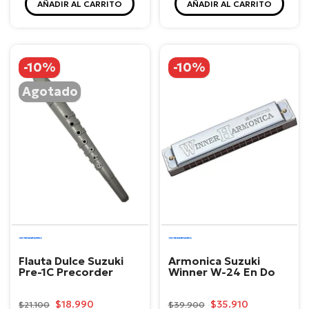
AÑADIR AL CARRITO
AÑADIR AL CARRITO
-10%
-10%
Agotado
Suzuki
Suzuki
Flauta Dulce Suzuki
Armonica Suzuki
Pre-1C Precorder
Winner W-24 En Do
$18.990
$35.910
$21.100
$39.900