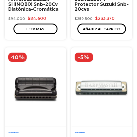
SHINOBIX Snb-20Cv
Protector Suzuki Snb-
Diatónica-Cromática
20cvs
$84.600
$233.370
$94.000
$259.300
LEER MAS
AÑADIR AL CARRITO
-10%
-5%
Suzuki
Suzuki