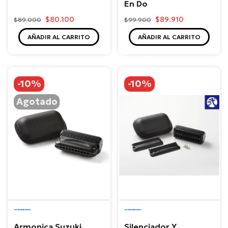
En Do
$80.100
$89.910
$89.000
$99.900
AÑADIR AL CARRITO
AÑADIR AL CARRITO
-10%
-10%
Agotado
Suzuki
Suzuki
Armonica Suzuki
Silenciador Y