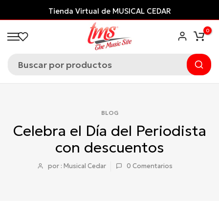
Saltar
Tienda Virtual de MUSICAL CEDAR
al
0
contenido
BLOG
Celebra el Día del Periodista
con descuentos
por : Musical Cedar
0
Comentarios