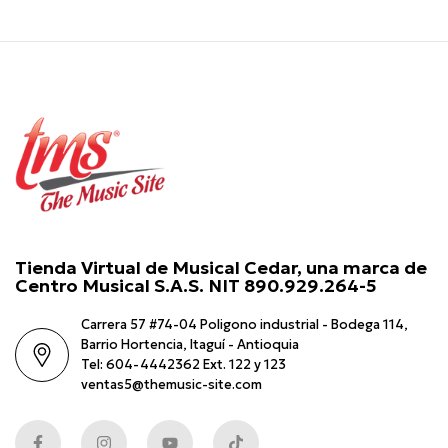
Tienda Virtual de Musical Cedar, una marca de
Centro Musical S.A.S. NIT 890.929.264-5
Carrera 57 #74-04 Poligono industrial - Bodega 114,
Barrio Hortencia, Itaguí - Antioquia
Tel: 604-4442362 Ext. 122 y 123
ventas5@themusic-site.com