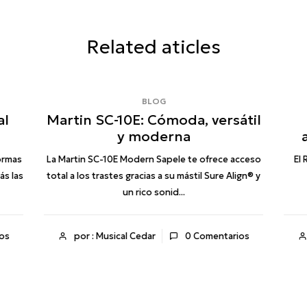
Related aticles
BLOG
al
Martin SC-10E: Cómoda, versátil
y moderna
ormas
La Martin SC-10E Modern Sapele te ofrece acceso
El 
ás las
total a los trastes gracias a su mástil Sure Align® y
un rico sonid...
os
por : Musical Cedar
0
Comentarios