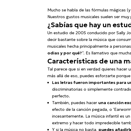
Mucho se habla de las fórmulas mágicas (y
Nuestros gustos musicales suelen ser muy p
¿Sabías que hay un estud
Un estudio de 2005 conducido por Sally Jo
decir bastante sobre la música que consum
musicales hecha principalmente a personas
odias y por qué?
”. Es llamativo que mucha
Características de una ma
Tal parece que si en verdad quieres hacer 
más allá de eso, puedes esforzarte porque
Las letras fueron importantes para 
discriminatorias o simplemente contradi
perfecto.
También, puedes hacer
una canción exc
efecto de la canción pegada, o 'Earworm',
incesantemente. La música infantil es u
extremo y hacer todo impredecible tamb
Y si la música no basta,
puedes añadir