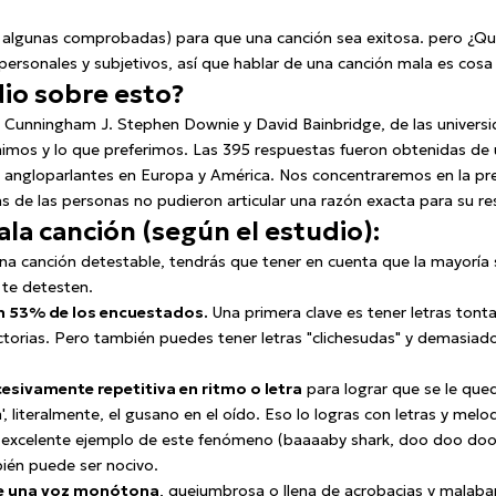
 algunas comprobadas) para que una canción sea exitosa. pero ¿Qué
ersonales y subjetivos, así que hablar de una canción mala es cosa
io sobre esto?
 Cunningham J. Stephen Downie y David Bainbridge, de las universid
imos y lo que preferimos. Las 395 respuestas fueron obtenidas de 
 angloparlantes en Europa y América. Nos concentraremos en la pr
s de las personas no pudieron articular una razón exacta para su r
la canción (según el estudio):
una canción detestable, tendrás que tener en cuenta que la mayoría 
 te detesten.
un 53% de los encuestados.
Una primera clave es tener letras tonta
ctorias. Pero también puedes tener letras "clichesudas" y demasiad
esivamente repetitiva en ritmo o letra
para lograr que se le quede
 literalmente, el gusano en el oído. Eso lo logras con letras y melo
n excelente ejemplo de este fenómeno (baaaaby shark, doo doo doo 
ién puede ser nocivo.
le una voz monótona
, quejumbrosa o llena de acrobacias y malaba