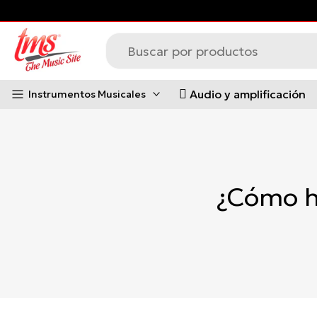
s principales *Aplican Condiciones*
Saltar
al
contenido
Audio y amplificación
Instrumentos Musicales
¿Cómo h