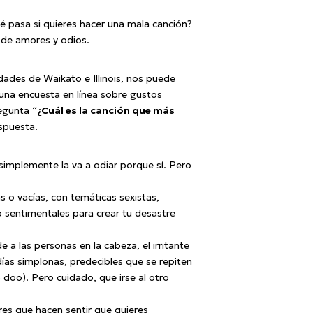
 pasa si quieres hacer una mala canción?
 de amores y odios.
ades de Waikato e Illinois, nos puede
una encuesta en línea sobre gustos
egunta “
¿Cuál es la canción que más
espuesta.
simplemente la va a odiar porque sí. Pero
s o vacías, con temáticas sexistas,
o sentimentales para crear tu desastre
 a las personas en la cabeza, el irritante
días simplonas, predecibles que se repiten
doo). Pero cuidado, que irse al otro
res que hacen sentir que quieres