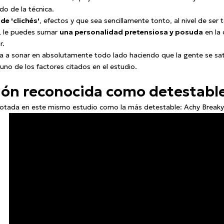
o de la técnica.
de 'clichés'
, efectos y que sea sencillamente tonto, al nivel de ser 
o, le puedes sumar
una personalidad pretensiosa y posuda
en la 
r.
 a sonar en absolutamente todo lado haciendo que la gente se satur
no de los factores citados en el estudio.
ción reconocida como detestabl
votada en este mismo estudio como la más detestable: Achy Breaky H