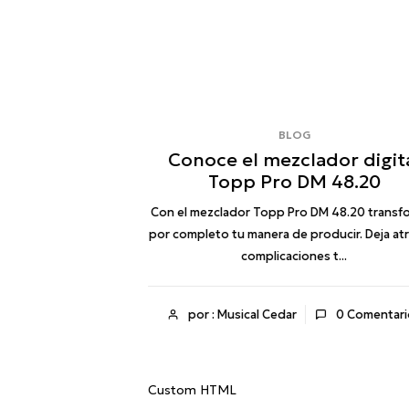
BLOG
lass con Bruno
Conoce el mezclador digit
de
Topp Pro DM 48.20
ical Cedar permitió
Con el mezclador Topp Pro DM 48.20 transf
isfrutaran de una
por completo tu manera de producir. Deja atr
uita c...
complicaciones t...
0
Comentarios
por : Musical Cedar
0
Comentari
Custom HTML