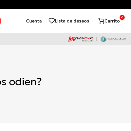
¡Financia con ADD
0
Cuenta
Lista de deseos
Carrito
s odien?