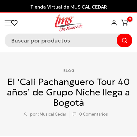
Saltar
Tienda Virtual de MUSICAL CEDAR
al
0
contenido
BLOG
El ‘Cali Pachanguero Tour 40
años’ de Grupo Niche llega a
Bogotá
por : Musical Cedar
0
Comentarios