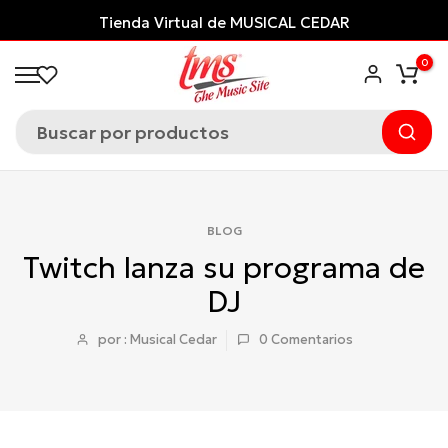
Saltar
Tienda Virtual de MUSICAL CEDAR
al
0
contenido
BLOG
Twitch lanza su programa de
DJ
por : Musical Cedar
0
Comentarios