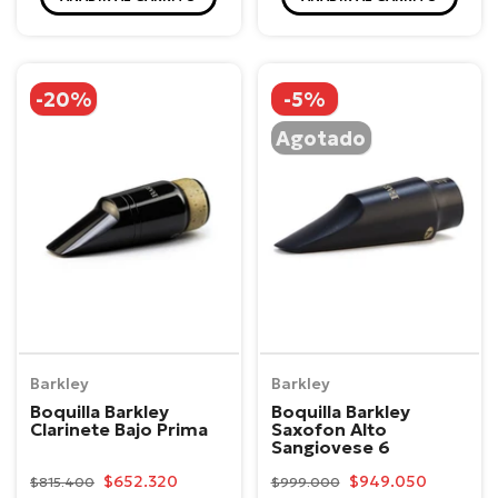
-20%
-5%
Agotado
Barkley
Barkley
Boquilla Barkley
Boquilla Barkley
Clarinete Bajo Prima
Saxofon Alto
Sangiovese 6
$652.320
$949.050
$815.400
$999.000