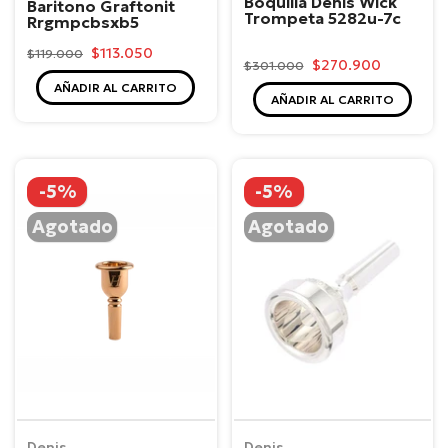
Boquilla Denis Wick
Baritono Graftonit
Trompeta 5282u-7c
Rrgmpcbsxb5
$113.050
$119.000
$270.900
$301.000
AÑADIR AL CARRITO
AÑADIR AL CARRITO
-5%
-5%
Agotado
Agotado
Denis
Denis