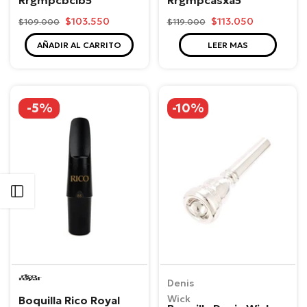
$103.550
$113.050
$109.000
$119.000
AÑADIR AL CARRITO
LEER MAS
-5%
-10%
Abrir barra lateral
Rico
Denis
Wick
Boquilla Rico Royal