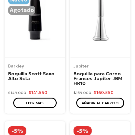
Agotado
Barkley
Jupiter
Boquilla Scott Saxo
Boquilla para Corno
Alto Scta
Frances Jupiter JBM-
HR10
$141.550
$160.550
$149.000
$169.000
LEER MAS
AÑADIR AL CARRITO
-5%
-5%