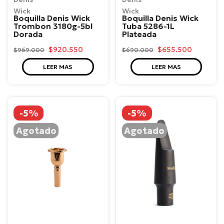
Wick
Wick
Boquilla Denis Wick
Boquilla Denis Wick
Trombon 3180g-5bl
Tuba 5286-1L
Dorada
Plateada
$920.550
$655.500
$969.000
$690.000
LEER MAS
LEER MAS
-5%
-5%
Agotado
Agotado