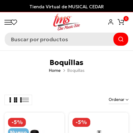
Saltar
Tienda Virtual de MUSICAL CEDAR
al
0
contenido
Boquillas
Home
Boquillas
Ordenar
-5%
-5%
Nuevo