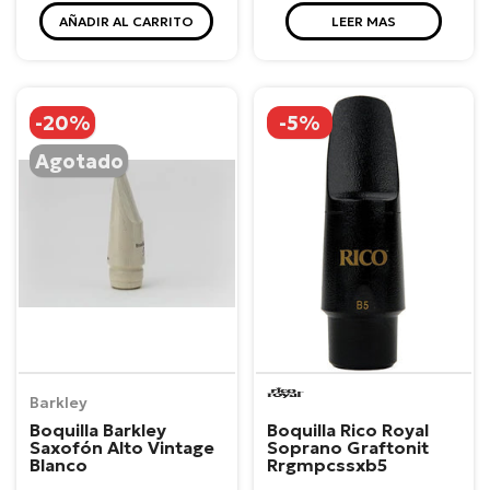
AÑADIR AL CARRITO
LEER MAS
-20%
-5%
Agotado
Rico
Barkley
Boquilla Rico Royal
Boquilla Barkley
Soprano Graftonit
Saxofón Alto Vintage
Rrgmpcssxb5
Blanco