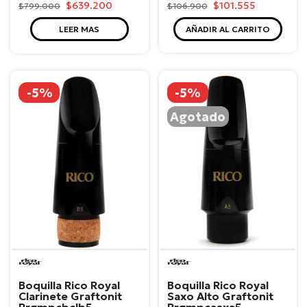
$101.555
$639.200
$106.900
$799.000
AÑADIR AL CARRITO
LEER MAS
-5%
-5%
Agotado
Rico
Rico
Boquilla Rico Royal
Boquilla Rico Royal
Clarinete Graftonit
Saxo Alto Graftonit
Rrgmpcbclb5
Rrgmpcasxa5