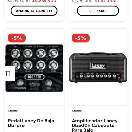
$4.835.500
$1.611.000
$5.090.000
$1.790.000
AÑADIR AL CARRITO
LEER MAS
-5%
-5%
Abrir barra lateral
Laney
Laney
Pedal Laney De Bajo
Amplificador Laney
Db-pre
Db500h Cabezote
Para Bajo