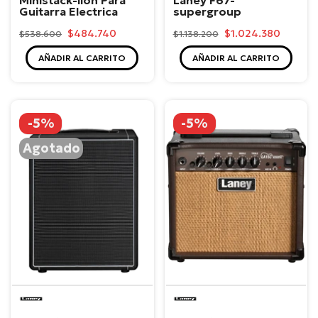
Guitarra Electrica
supergroup
$484.740
$1.024.380
$538.600
$1.138.200
AÑADIR AL CARRITO
AÑADIR AL CARRITO
-5%
-5%
Agotado
Laney
Laney