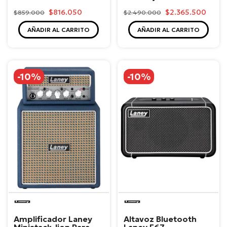
$816.050
$2.365.500
$859.000
$2.490.000
AÑADIR AL CARRITO
AÑADIR AL CARRITO
-10%
-10%
Laney
Laney
Amplificador Laney
Altavoz Bluetooth
Ministack-lion Para
Laney F67-