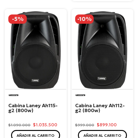
-5%
-10%
Laney
Laney
Cabina Laney Ah115-
Cabina Laney Ah112-
g2 (800w)
g2 (800w)
$1.035.500
$899.100
$1.090.000
$999.000
AÑADIR AL CARRITO
AÑADIR AL CARRITO