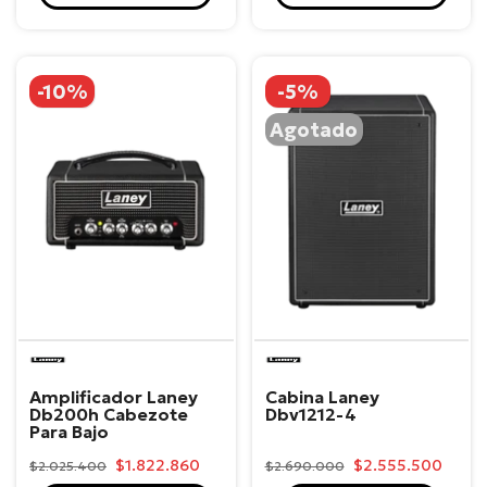
-10%
-5%
Agotado
Laney
Laney
Amplificador Laney
Cabina Laney
Db200h Cabezote
Dbv1212-4
Para Bajo
$1.822.860
$2.555.500
$2.025.400
$2.690.000