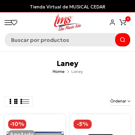
Saltar
Tienda Virtual de MUSICAL CEDAR
al
0
contenido
Laney
Home
Laney
Ordenar
-10%
-5%
Agotado