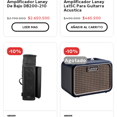
Amplificador Laney
Amplificador Laney
De Bajo DB200-210
La15C Para Guitarra
Acustica
$2.650.500
$465.500
$2.790.000
$490.000
LEER MAS
AÑADIR AL CARRITO
-10%
-10%
Agotado