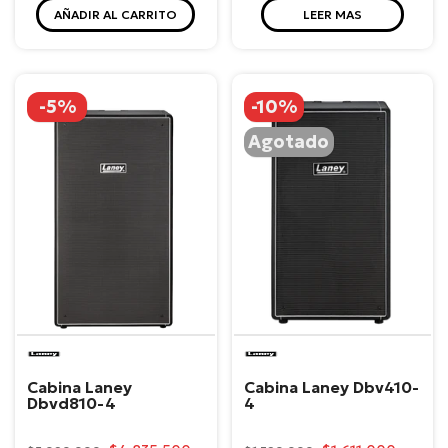
AÑADIR AL CARRITO
LEER MAS
-5%
-10%
Agotado
Laney
Laney
Cabina Laney
Cabina Laney Dbv410-
Dbvd810-4
4