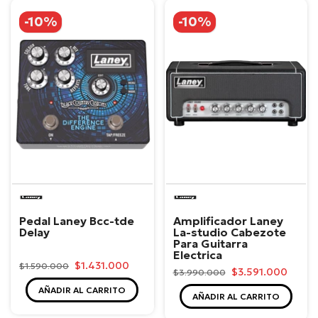
-10%
-10%
Laney
Laney
Pedal Laney Bcc-tde
Amplificador Laney
Delay
La-studio Cabezote
Para Guitarra
Electrica
$1.431.000
$1.590.000
$3.591.000
$3.990.000
AÑADIR AL CARRITO
AÑADIR AL CARRITO