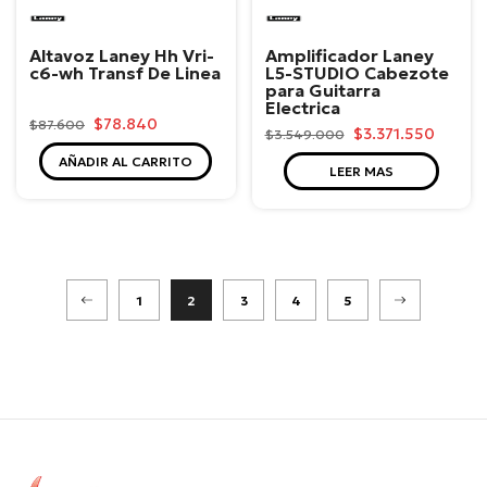
Laney
Laney
Altavoz Laney Hh Vri-
Amplificador Laney
c6-wh Transf De Linea
L5-STUDIO Cabezote
para Guitarra
Electrica
$78.840
$87.600
$3.371.550
$3.549.000
AÑADIR AL CARRITO
LEER MAS
1
2
3
4
5