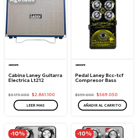
Laney
Laney
Cabina Laney Guitarra
Pedal Laney Bcc-tcf
Electrica Lt212
Compresor Bass
$2.861.100
$569.050
$3.179.000
$599.000
LEER MAS
AÑADIR AL CARRITO
-10%
-10%