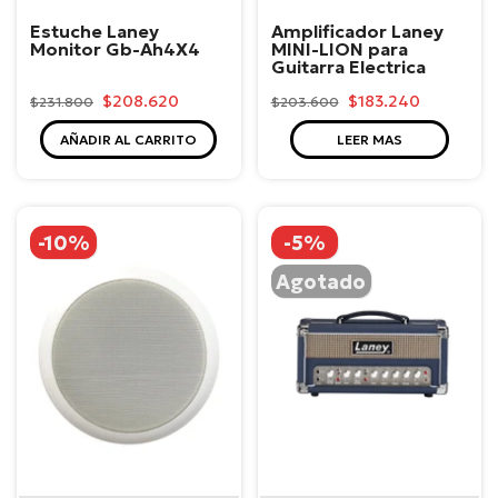
Laney
Laney
Estuche Laney
Amplificador Laney
Monitor Gb-Ah4X4
MINI-LION para
Guitarra Electrica
$208.620
$183.240
$231.800
$203.600
AÑADIR AL CARRITO
LEER MAS
-10%
-5%
Agotado