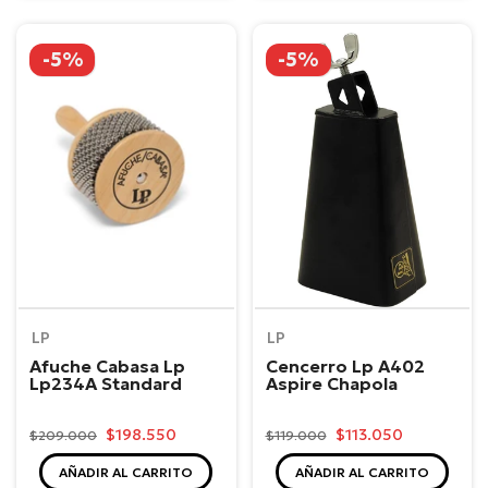
-5%
-5%
LP
LP
Afuche Cabasa Lp
Cencerro Lp A402
Lp234A Standard
Aspire Chapola
$198.550
$113.050
$209.000
$119.000
AÑADIR AL CARRITO
AÑADIR AL CARRITO