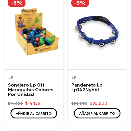
-5%
-5%
LP
LP
Sonajero Lp 011
Pandereta Lp
Maraquitas Colores
Lp142Nyhbl
Por Unidad
$14.155
$85.500
$14.900
$90.000
AÑADIR AL CARRITO
AÑADIR AL CARRITO