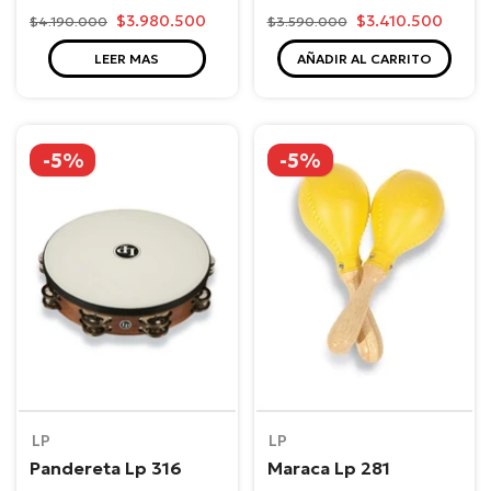
$3.980.500
$3.410.500
$4.190.000
$3.590.000
LEER MAS
AÑADIR AL CARRITO
-5%
-5%
LP
LP
Pandereta Lp 316
Maraca Lp 281