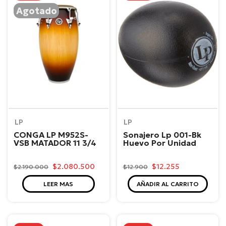
Agotado
LP
LP
CONGA LP M952S-
Sonajero Lp 001-Bk
VSB MATADOR 11 3/4
Huevo Por Unidad
$2.080.500
$12.255
$2.190.000
$12.900
LEER MAS
AÑADIR AL CARRITO