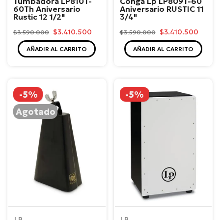
Tumbadora LP810T-
Conga Lp LP809T-60
60Th Aniversario
Aniversario RUSTIC 11
Rustic 12 1/2"
3/4"
$3.410.500
$3.410.500
$3.590.000
$3.590.000
AÑADIR AL CARRITO
AÑADIR AL CARRITO
-5%
-5%
Agotado
LP
LP