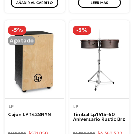
AÑADIR AL CARRITO
LEER MAS
-5%
-5%
Agotado
LP
LP
Cajon LP 1428NYN
Timbal Lp1415-60
Aniversario Rustic Brz
$531.050
$4.360.500
$559.000
$4.590.000