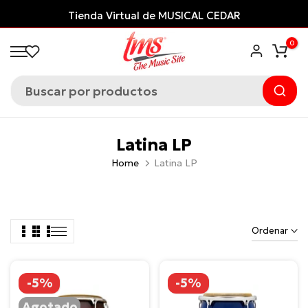
Saltar
Tienda Virtual de MUSICAL CEDAR
al
0
contenido
Latina LP
Home
Latina LP
Ordenar
-5%
-5%
Agotado