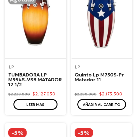
LP
LP
TUMBADORA LP
Quinto Lp M750S-Pr
M954S-VSB MATADOR
Matador 11
12 1/2
$2.127.050
$2.175.500
$2.239.000
$2.290.000
LEER MAS
AÑADIR AL CARRITO
-5%
-5%