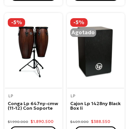
-5%
-5%
Agotado
LP
LP
Conga Lp 647ny-cmw
Cajon Lp 1428ny Black
(11-12) Con Soporte
Box Ii
$1.890.500
$388.550
$1.990.000
$409.000