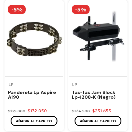
-5%
-5%
LP
LP
Pandereta Lp Aspire
Tas-Tas Jam Block
A190
Lp-1208-K (Negro)
$132.050
$251.655
$139.000
$264.900
AÑADIR AL CARRITO
AÑADIR AL CARRITO