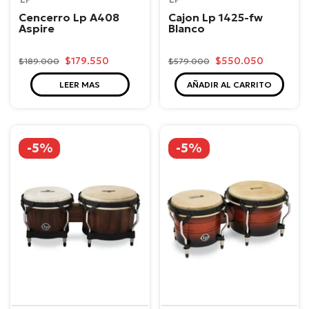
Cencerro Lp A408
Cajon Lp 1425-fw
Aspire
Blanco
$179.550
$550.050
$189.000
$579.000
LEER MAS
AÑADIR AL CARRITO
-5%
-5%