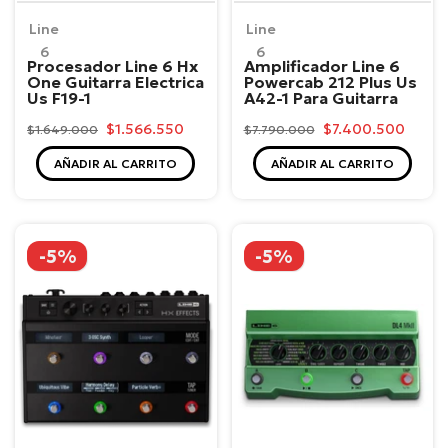
Line
Line
6
6
Procesador Line 6 Hx
Amplificador Line 6
One Guitarra Electrica
Powercab 212 Plus Us
Us F19-1
A42-1 Para Guitarra
$1.566.550
$7.400.500
$1.649.000
$7.790.000
AÑADIR AL CARRITO
AÑADIR AL CARRITO
-5%
-5%