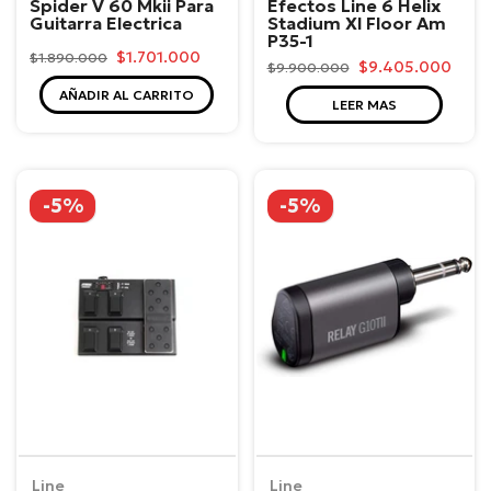
Spider V 60 Mkii Para
Efectos Line 6 Helix
Guitarra Electrica
Stadium Xl Floor Am
P35-1
$1.701.000
$1.890.000
$9.405.000
$9.900.000
AÑADIR AL CARRITO
LEER MAS
-5%
-5%
Line
Line