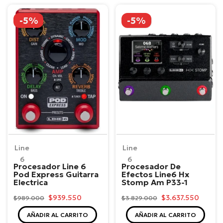
-5%
-5%
Line
Line
6
6
Procesador Line 6
Procesador De
Pod Express Guitarra
Efectos Line6 Hx
Electrica
Stomp Am P33-1
$939.550
$3.637.550
$989.000
$3.829.000
AÑADIR AL CARRITO
AÑADIR AL CARRITO