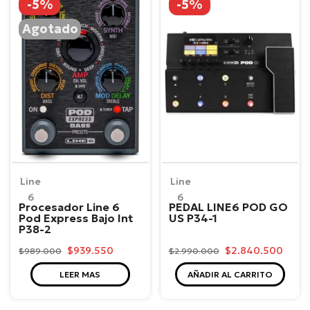
-5%
-5%
Agotado
Line
Line
6
6
Procesador Line 6
PEDAL LINE6 POD GO
Pod Express Bajo Int
US P34-1
P38-2
$939.550
$2.840.500
$989.000
$2.990.000
LEER MAS
AÑADIR AL CARRITO