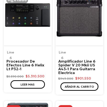
Line
Line
6
6
Procesador De
Amplificador Line 6
Efectos Line 6 Helix
Spider V 20 Mkii US
Lt P32-1
A43-1 Para Guitarra
Electrica
$5.310.500
$5.590.000
$901.550
$949.000
LEER MAS
AÑADIR AL CARRITO