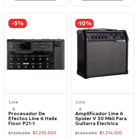
-5%
-10%
Line
Line
6
6
Procesador De
Amplificador Line 6
Efectos Line 6 Helix
Spider V 30 Mkii Para
Floor P21-1
Guitarra Electrica
$7.210.500
$1.214.100
$7.590.000
$1.349.000