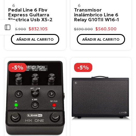
6
6
Pedal Line 6 Fbv
Transmisor
Express Guitarra
inalámbrico Line 6
Electrica Usb X5-2
Relay G10TII W16-1
Abrir barra lateral
$832.105
$560.500
$875.900
$590.000
AÑADIR AL CARRITO
AÑADIR AL CARRITO
-5%
-5%