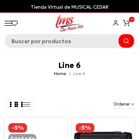
Saltar
Tienda Virtual de MUSICAL CEDAR
al
0
contenido
Line 6
Home
Line 6
Ordenar
-5%
-5%
Agotado