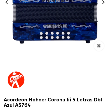
Click para 
Hohner
Acordeon Hohner Corona Iii 5 Letras Dbl
Azul A5764