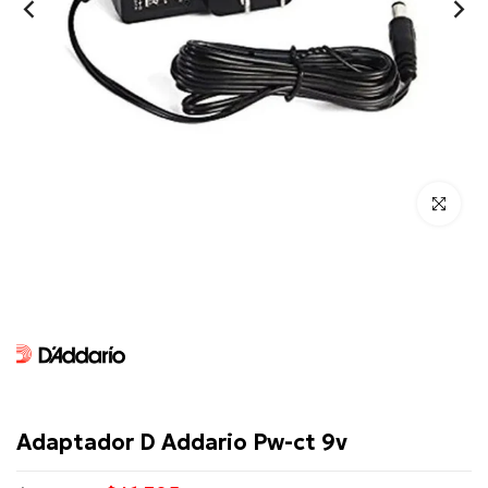
Click para 
D'Addario
Adaptador D Addario Pw-ct 9v