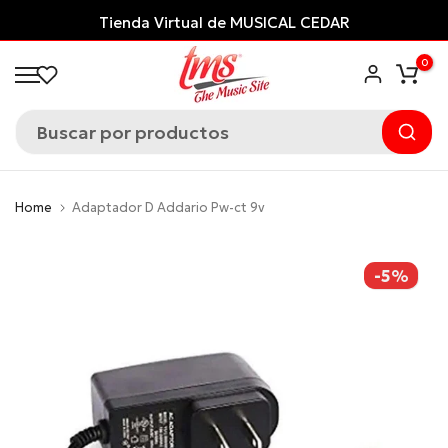
Saltar
USICAL CEDAR
¡Financia con ADDI
y paga
al
0
contenido
Home
Adaptador D Addario Pw-ct 9v
-5%