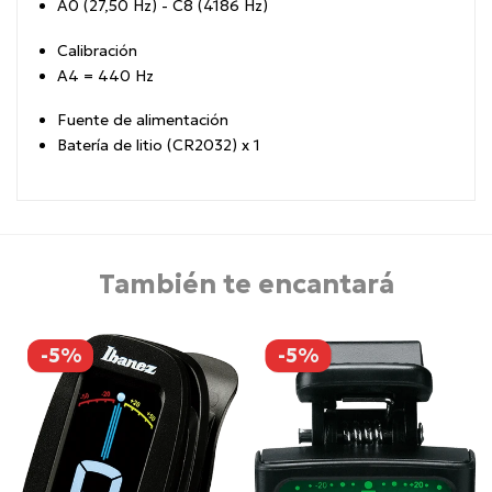
A0 (27,50 Hz) - C8 (4186 Hz)
Calibración
A4 = 440 Hz
Fuente de alimentación
Batería de litio (CR2032) x 1
También te encantará
-5%
-5%