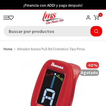
Saltar
¡Financia con ADDI
y paga después!
al
0
contenido
Home
Afinador Ibanez Pu3-Rd Cromatico Tipo Pinza
-10%
Agotado