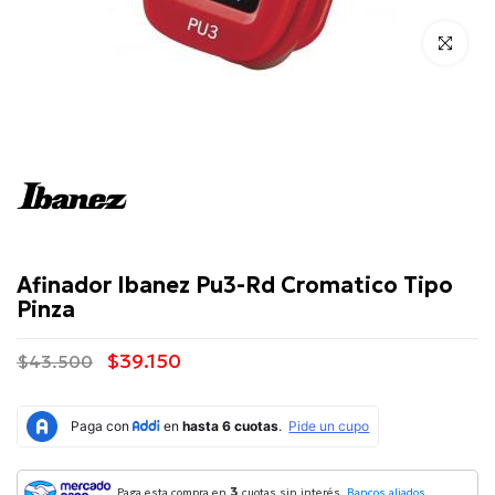
Click para 
Ibanez
Afinador Ibanez Pu3-Rd Cromatico Tipo
Pinza
$39.150
$43.500
3
Paga esta compra en
cuotas sin interés.
Bancos aliados