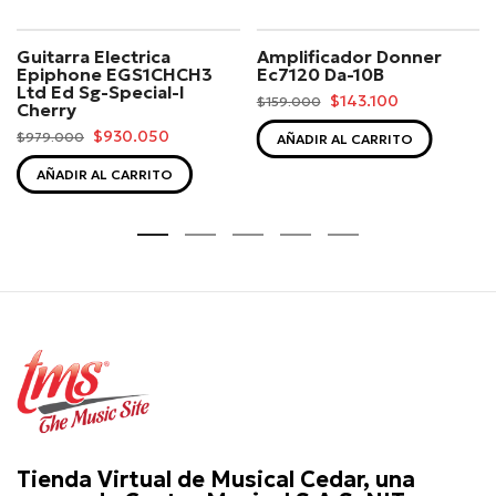
Guitarra Electrica
Amplificador Donner
Epiphone EGS1CHCH3
Ec7120 Da-10B
Ltd Ed Sg-Special-I
$143.100
$159.000
Cherry
$930.050
$979.000
AÑADIR AL CARRITO
AÑADIR AL CARRITO
Tienda Virtual de Musical Cedar, una