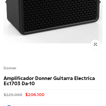
Click para 
Donner
Amplificador Donner Guitarra Electrica
Ec1703 Da-10
$206.100
$229.000