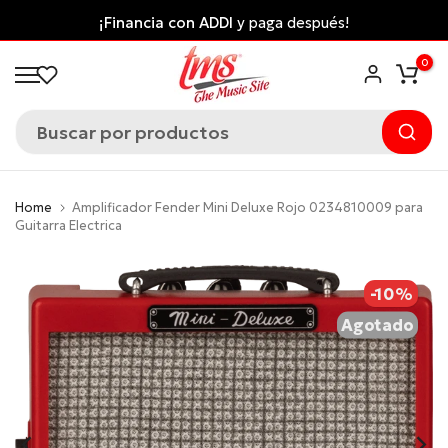
Saltar
Envío gratis desde $300.000 a ciudades principale
al
*Aplican Condiciones*
0
contenido
Home
Amplificador Fender Mini Deluxe Rojo 0234810009 para
Guitarra Electrica
-10%
Agotado