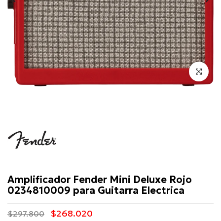
Click para 
Fender
Amplificador Fender Mini Deluxe Rojo
0234810009 para Guitarra Electrica
$268.020
$297.800