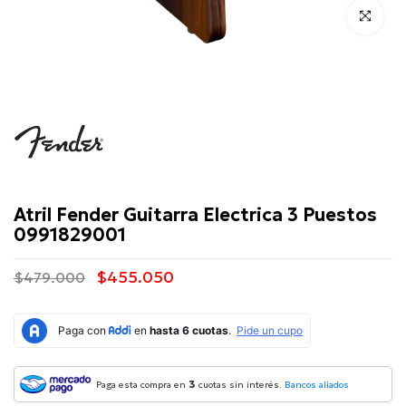
Click para 
Fender
Atril Fender Guitarra Electrica 3 Puestos
0991829001
$455.050
$479.000
3
Paga esta compra en
cuotas sin interés.
Bancos aliados