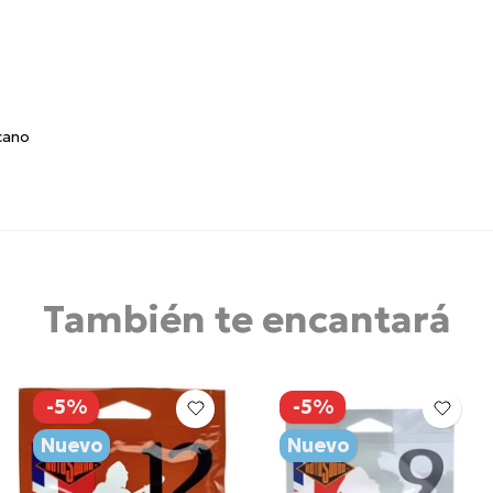
cano
También te encantará
-5%
-5%
Nuevo
Nuevo