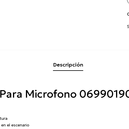
C
Descripción
co Para Microfono 069901
tura
d en el escenario