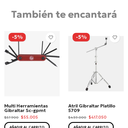
También te encantará
-5%
-5%
Multi Herramientas
Atril Gibraltar Platillo
Gibraltar Sc-gpmt
5709
$55.005
$417.050
$57.900
$439.000
AÑADIR AL CARRITO
AÑADIR AL CARRITO