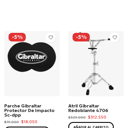
-5%
-5%
Parche Gibraltar
Atril Gibraltar
Protector De Impacto
Redoblante 4706
Sc-dpp
$312.550
$329.000
$18.050
$19.000
AÑADIR AL CARRITO