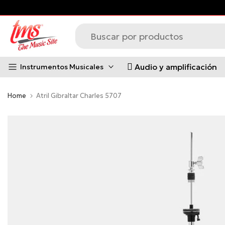
Saltar
al
contenido
Audio y amplificación
Instrumentos Musicales
Home
Atril Gibraltar Charles 5707