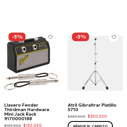
-5%
-5%
Llavero Fender
Atril Gibraltrar Platillo
Thirdman Hardware
5710
Mini Jack Rack
$350.550
$369.000
9170000188
$132.050
$139.000
AÑADIR AL CARRITO