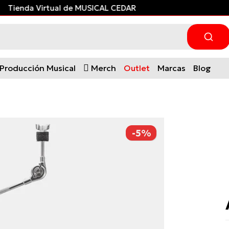
¡Financia con ADDI
y paga después!
Producción Musical
Merch
Outlet
Marcas
Blog
-5%