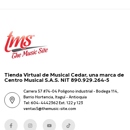
Tienda Virtual de Musical Cedar, una marca de
Centro Musical S.A.S. NIT 890.929.264-5
Carrera 57 #74-04 Poligono industrial - Bodega 114,
Barrio Hortencia, Itaguí - Antioquia
Tel: 604-4442362 Ext. 122 y 123
ventas5@themusic-site.com