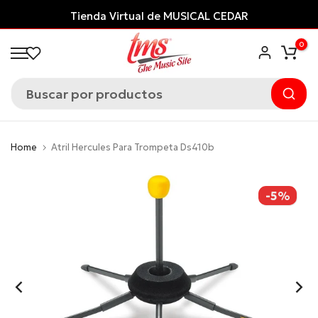
Saltar
Tienda Virtual de MUSICAL CEDAR
al
0
contenido
Home
Atril Hercules Para Trompeta Ds410b
-5%