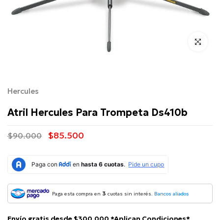
Click para 
Hercules
Atril Hercules Para Trompeta Ds410b
$85.500
$90.000
3
Paga esta compra en
cuotas sin interés.
Bancos aliados
Envío gratis desde $300.000 *Aplican Condiciones*