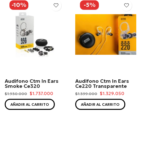
-10%
-5%
Audifono Ctm In Ears
Audifono Ctm In Ears
Smoke Ce320
Ce220 Transparente
$1.737.000
$1.329.050
$1.930.000
$1.399.000
AÑADIR AL CARRITO
AÑADIR AL CARRITO