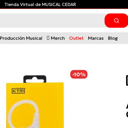
¡Financia con ADDI
y paga después!
Producción Musical
Merch
Outlet
Marcas
Blog
-10%