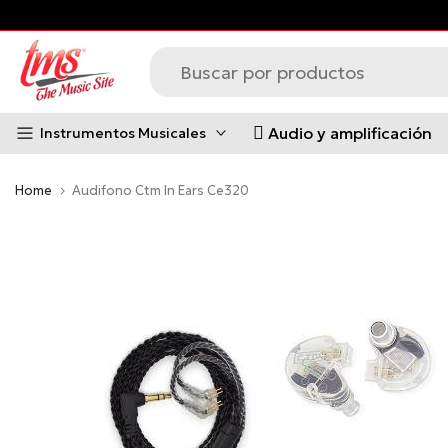
Saltar
al
contenido
Audio y amplificación
Instrumentos Musicales
Home
Audifono Ctm In Ears Ce320