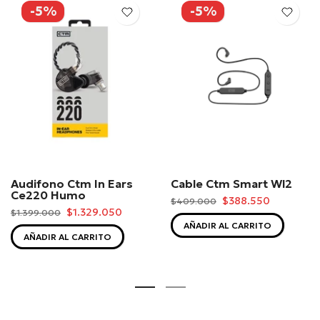
-5%
-5%
Audifono Ctm In Ears
Cable Ctm Smart Wl2
Ce220 Humo
$388.550
$409.000
$1.329.050
$1.399.000
AÑADIR AL CARRITO
AÑADIR AL CARRITO