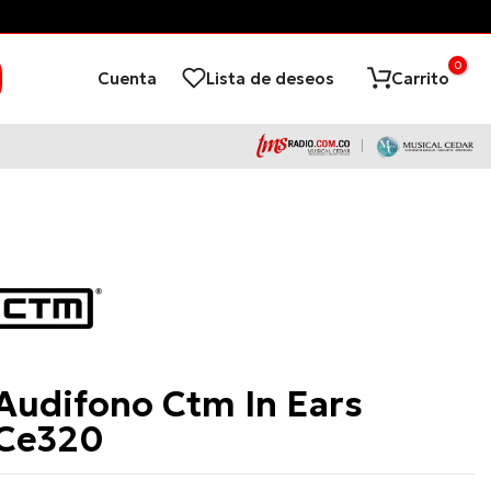
0
Cuenta
Lista de deseos
Carrito
CTM
Audifono Ctm In Ears
Ce320