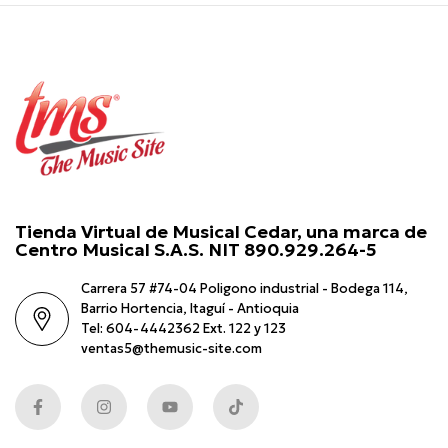
Tienda Virtual de Musical Cedar, una marca de
Centro Musical S.A.S. NIT 890.929.264-5
Carrera 57 #74-04 Poligono industrial - Bodega 114,
Barrio Hortencia, Itaguí - Antioquia
Tel: 604-4442362 Ext. 122 y 123
ventas5@themusic-site.com