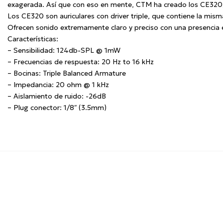
exagerada. Así que con eso en mente, CTM ha creado los CE320, s
Los CE320 son auriculares con driver triple, que contiene la mi
Ofrecen sonido extremamente claro y preciso con una presencia e
Características:
– Sensibilidad: 124db-SPL @ 1mW
– Frecuencias de respuesta: 20 Hz to 16 kHz
– Bocinas: Triple Balanced Armature
– Impedancia: 20 ohm @ 1 kHz
– Aislamiento de ruido: -26dB
– Plug conector: 1/8″ (3.5mm)