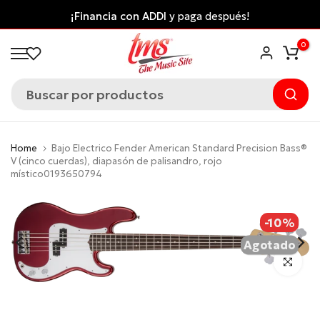
Saltar
 con ADDI
y paga después!
Envío gratis desde $30
al
*Aplican
0
contenido
Home
Bajo Electrico Fender American Standard Precision Bass®
V (cinco cuerdas), diapasón de palisandro, rojo
místico0193650794
-10%
Agotado
Click para 