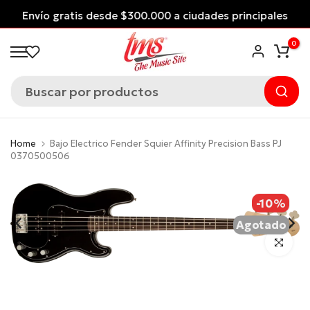
Saltar
Envío gratis desde $300.000 a ciudades principales
al
*Aplican Condiciones*
0
contenido
Home
Bajo Electrico Fender Squier Affinity Precision Bass PJ
0370500506
-10%
Agotado
Click para 