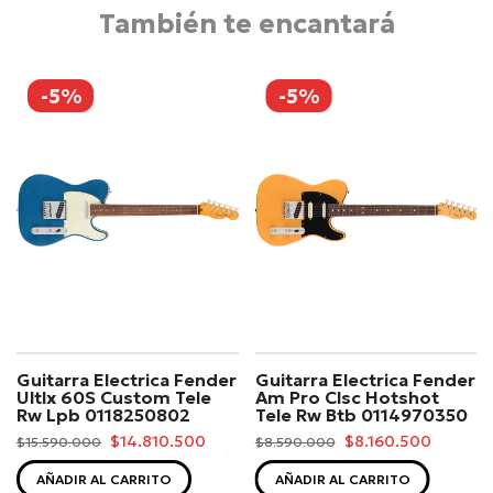
También te encantará
-5%
-5%
Guitarra Electrica Fender
Guitarra Electrica Fender
Ultlx 60S Custom Tele
Am Pro Clsc Hotshot
Rw Lpb 0118250802
Tele Rw Btb 0114970350
$14.810.500
$8.160.500
$15.590.000
$8.590.000
AÑADIR AL CARRITO
AÑADIR AL CARRITO