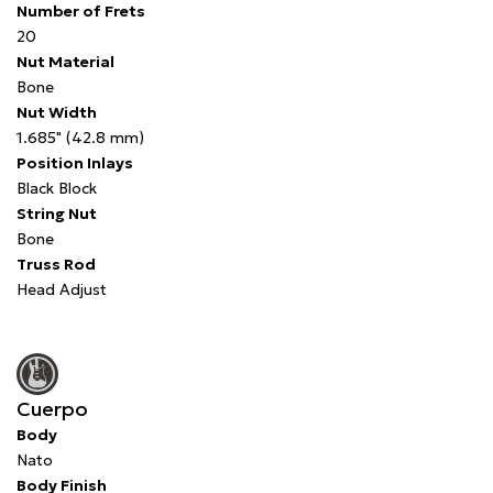
Number of Frets
20
Nut Material
Bone
Nut Width
1.685" (42.8 mm)
Position Inlays
Black Block
String Nut
Bone
Truss Rod
Head Adjust
Cuerpo
Body
Nato
Body Finish