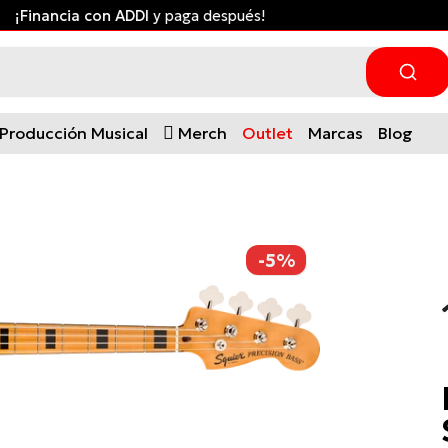
¡Financia con ADDI
y paga después!
Producción Musical
Merch
Outlet
Marcas
Blog
-5%