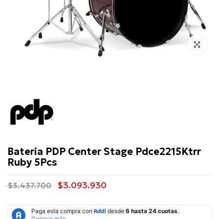
Click para 
PDP
Bateria PDP Center Stage Pdce2215Ktrr
Ruby 5Pcs
$3.093.930
$3.437.700