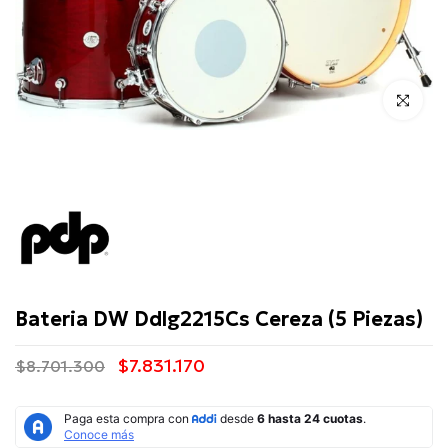
Click para 
PDP
Bateria DW Ddlg2215Cs Cereza (5 Piezas)
$7.831.170
$8.701.300