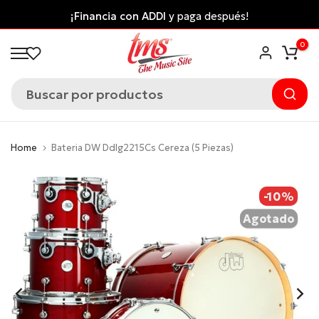
Saltar
¡Financia con ADDI
y paga después!
al
0
contenido
Home
Bateria DW Ddlg2215Cs Cereza (5 Piezas)
-10%
Agotado