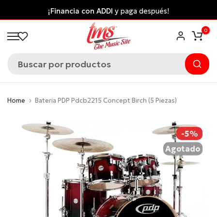
Saltar
¡Financia con ADDI
y paga después!
al
0
contenido
Home
Bateria PDP Pdcb2215 Concept Birch (5 Piezas)
-5%
Agotado