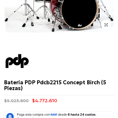
Click para 
PDP
Bateria PDP Pdcb2215 Concept Birch (5
Piezas)
$4.772.610
$5.023.800