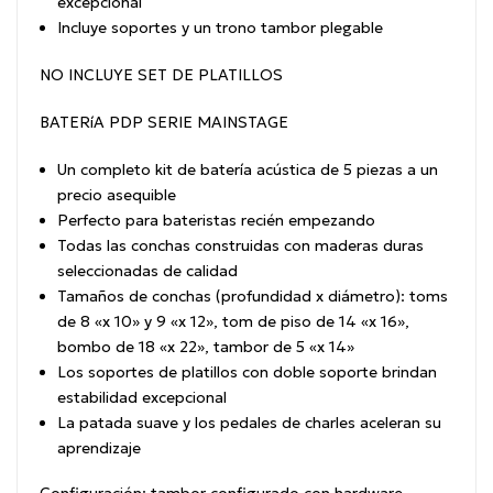
excepcional
Incluye soportes y un trono tambor plegable
NO INCLUYE SET DE PLATILLOS
BATERíA PDP SERIE MAINSTAGE
Un completo kit de batería acústica de 5 piezas a un
precio asequible
Perfecto para bateristas recién empezando
Todas las conchas construidas con maderas duras
seleccionadas de calidad
Tamaños de conchas (profundidad x diámetro): toms
de 8 «x 10» y 9 «x 12», tom de piso de 14 «x 16»,
bombo de 18 «x 22», tambor de 5 «x 14»
Los soportes de platillos con doble soporte brindan
estabilidad excepcional
La patada suave y los pedales de charles aceleran su
aprendizaje
Configuración:
tambor configurado con hardware.