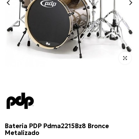
Click para 
PDP
Bateria PDP Pdma2215Bz8 Bronce
Metalizado