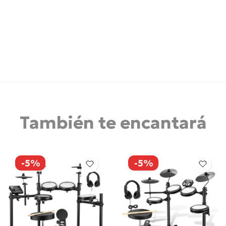
También te encantará
-5%
-5%