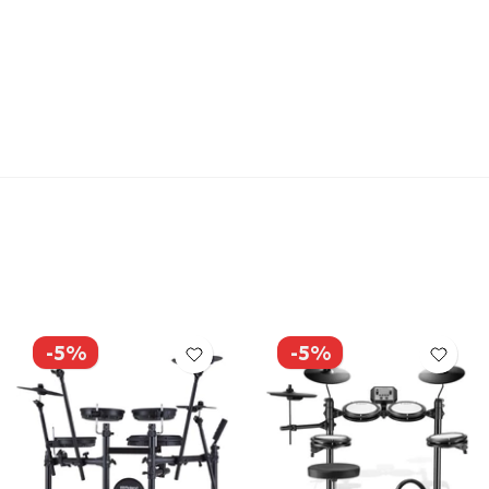
-5%
-5%