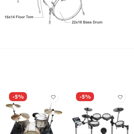
-5%
-5%