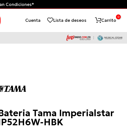
can Condiciones*
Tienda Virtual d
0
Cuenta
Lista de deseos
Carrito
Tama
Bateria Tama Imperialstar
IP52H6W-HBK