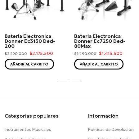
Bateria Electronica
Bateria Electronica
Donner Ec3130 Ded-
Donner Ec7250 Ded-
200
80Max
$2.175.500
$1.415.500
$2.290.000
$1.490.000
AÑADIR AL CARRITO
AÑADIR AL CARRITO
Categorías populares
Información
Instrumentos Musicales
Politicas de Devolución