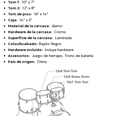
Tom 1:
10" x 7"
Tom 2:
12" x 8"
Tom de piso:
16" x 14"
Caja:
14" x 5"
Material de la carcasa:
álamo
Hardware de la carcasa:
Cromo
Superficie de la carcasa:
Laminada
Color/Acabado:
Rayito Negro
Hardware incluido:
Incluye hardware
Accesorios:
Juego de herrajes, Trono de batería
País de origen:
China