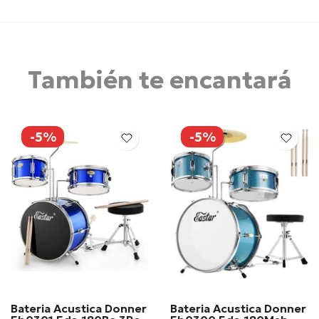
También te encantará
-5%
-5%
Bateria Acustica Donner
Bateria Acustica Donner