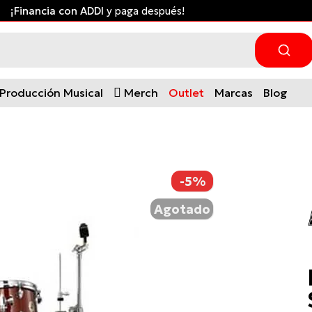
¡Financia con ADDI
y paga después!
Producción Musical
Merch
Outlet
Marcas
Blog
-5%
Agotado