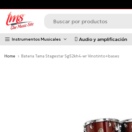
Saltar
al
contenido
Audio y amplificación
Instrumentos Musicales
Home
Bateria Tama Stagestar Sg52kh4-wr Vinotinto+bases