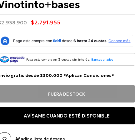
Vinotinto+bases
$2.791.955
$2.938.900
3
Paga esta compra en
cuotas sin interés.
Bancos aliados
Envío gratis desde $300.000 *Aplican Condiciones*
FUERA DE STOCK
AVÍSAME CUANDO ESTÉ DISPONIBLE
Añadir a lista de deseos