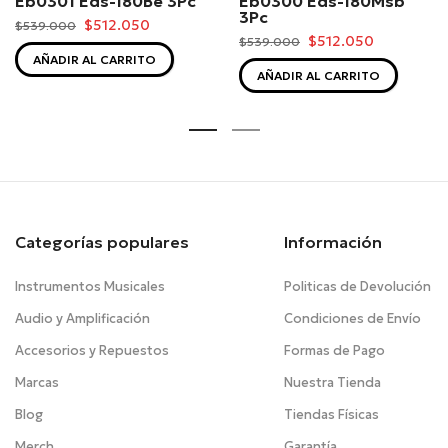
Eb0301 Eds-180Be 3Pc
Eb0300 Eds-180Msb
3Pc
$512.050
$539.000
$512.050
$539.000
AÑADIR AL CARRITO
AÑADIR AL CARRITO
Categorías populares
Información
Instrumentos Musicales
Politicas de Devolución
Audio y Amplificación
Condiciones de Envío
Accesorios y Repuestos
Formas de Pago
Marcas
Nuestra Tienda
Blog
Tiendas Físicas
Merch
Garantía