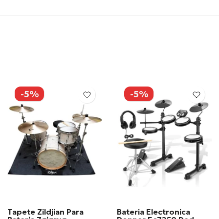
-5%
-5%
Tapete Zildjian Para
Bateria Electronica