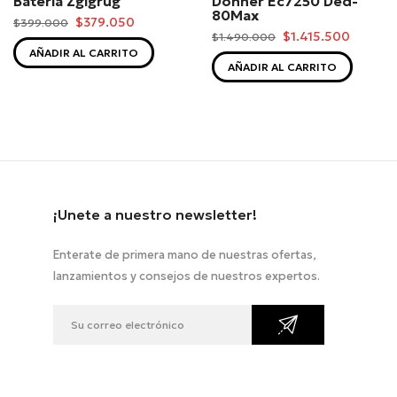
Bateria Zgigrug
Donner Ec7250 Ded-
80Max
$379.050
$399.000
$1.415.500
$1.490.000
AÑADIR AL CARRITO
AÑADIR AL CARRITO
¡Unete a nuestro newsletter!
Enterate de primera mano de nuestras ofertas,
lanzamientos y consejos de nuestros expertos.