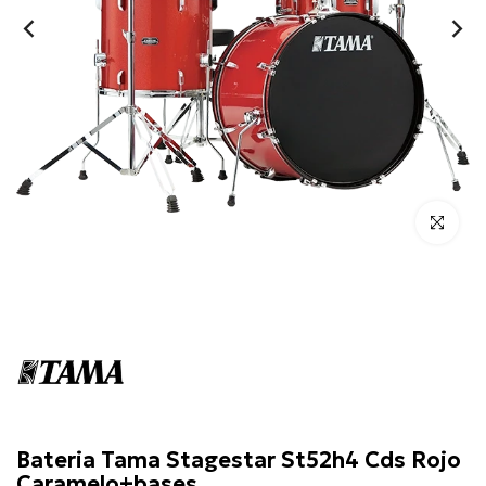
Click para 
Tama
Bateria Tama Stagestar St52h4 Cds Rojo
Caramelo+bases