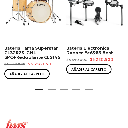
Bateria Tama Superstar
Bateria Electronica
CL32RZS-GNL
Donner Ec6989 Beat
3PC+Redoblante CLS145
$3.220.500
$3.390.000
$4.236.050
$4.459.000
AÑADIR AL CARRITO
AÑADIR AL CARRITO