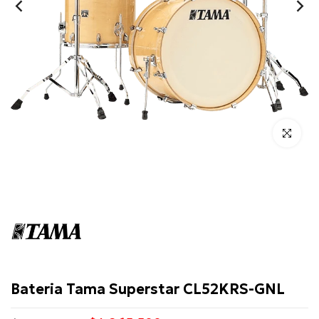
Click para 
Tama
Bateria Tama Superstar CL52KRS-GNL