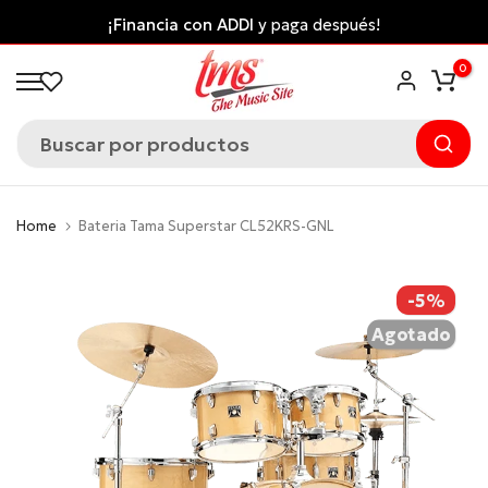
Saltar
¡Financia con ADDI
y paga después!
al
0
contenido
Home
Bateria Tama Superstar CL52KRS-GNL
-5%
Agotado