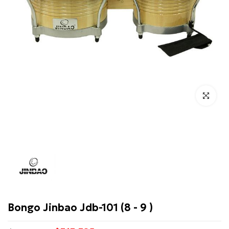
Click para 
Jinbao
Bongo Jinbao Jdb-101 (8 - 9 )