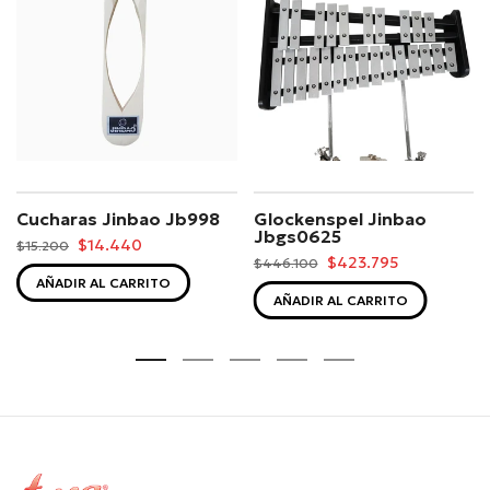
Cucharas Jinbao Jb998
Glockenspel Jinbao
Jbgs0625
$14.440
$15.200
$423.795
$446.100
AÑADIR AL CARRITO
AÑADIR AL CARRITO