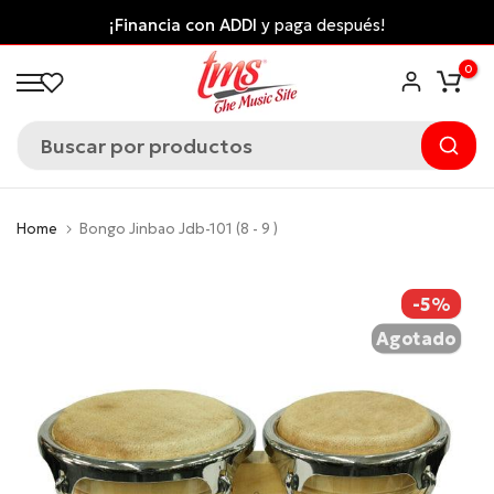
Saltar
¡Financia con ADDI
y paga después!
al
0
contenido
Home
Bongo Jinbao Jdb-101 (8 - 9 )
-5%
Agotado