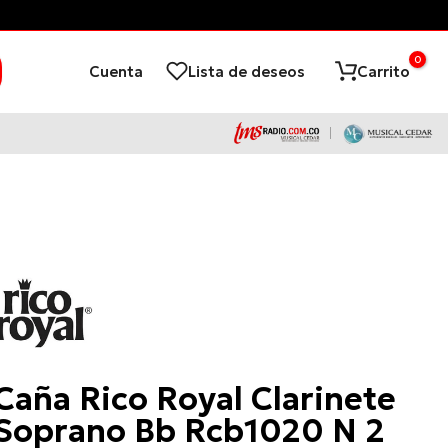
¡Financia con ADD
0
Cuenta
Lista de deseos
Carrito
Rico
Caña Rico Royal Clarinete
Soprano Bb Rcb1020 N 2