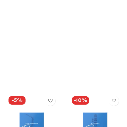
-5%
-10%