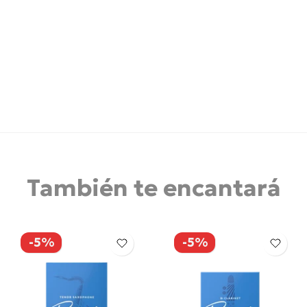
También te encantará
-5%
-5%