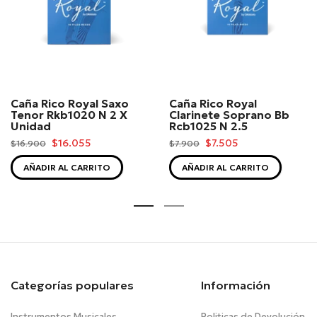
Caña Rico Royal Saxo
Caña Rico Royal
Tenor Rkb1020 N 2 X
Clarinete Soprano Bb
Unidad
Rcb1025 N 2.5
$16.055
$7.505
$16.900
$7.900
AÑADIR AL CARRITO
AÑADIR AL CARRITO
Categorías populares
Información
Instrumentos Musicales
Politicas de Devolución