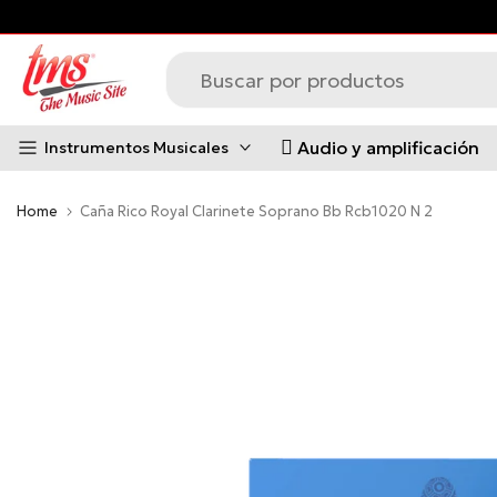
s principales *Aplican Condiciones*
Saltar
al
contenido
Audio y amplificación
Instrumentos Musicales
Home
Caña Rico Royal Clarinete Soprano Bb Rcb1020 N 2