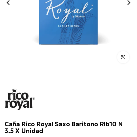
Click para 
Rico
Caña Rico Royal Saxo Baritono Rlb10 N
3.5 X Unidad