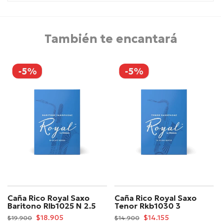
También te encantará
-5%
-5%
Caña Rico Royal Saxo
Caña Rico Royal Saxo
Baritono Rlb1025 N 2.5
Tenor Rkb1030 3
$18.905
$14.155
$19.900
$14.900