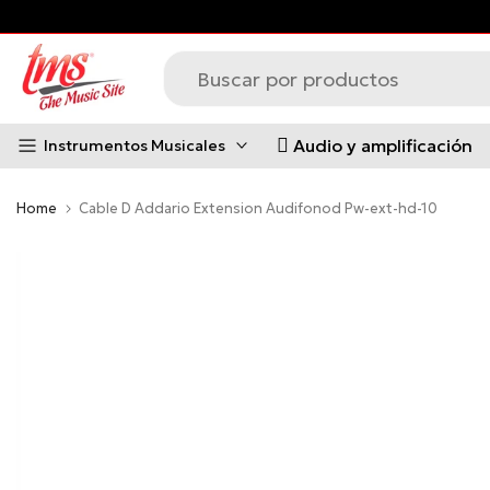
s principales *Aplican Condiciones*
Saltar
al
contenido
Audio y amplificación
Instrumentos Musicales
Home
Cable D Addario Extension Audifonod Pw-ext-hd-10