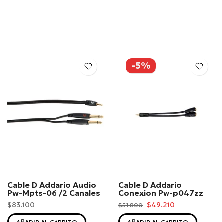
-5%
Cable D Addario Audio
Cable D Addario
Pw-Mpts-06 /2 Canales
Conexion Pw-p047zz
$83.100
$49.210
$51.800
AÑADIR AL CARRITO
AÑADIR AL CARRITO