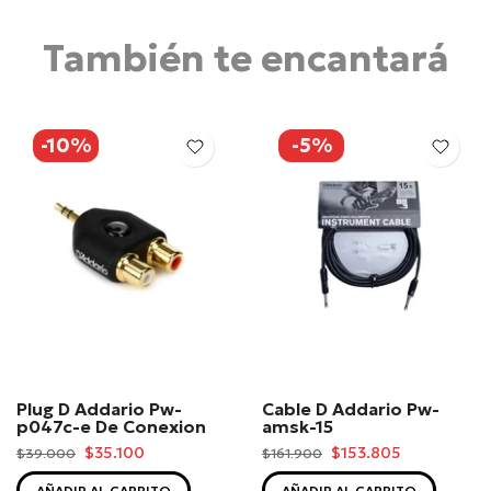
También te encantará
-10%
-5%
Plug D Addario Pw-
Cable D Addario Pw-
p047c-e De Conexion
amsk-15
$35.100
$153.805
$39.000
$161.900
AÑADIR AL CARRITO
AÑADIR AL CARRITO