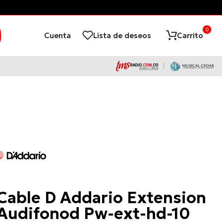
¡Financia con ADD
0
Cuenta
Lista de deseos
Carrito
D'Addario
Cable D Addario Extension
Audifonod Pw-ext-hd-10