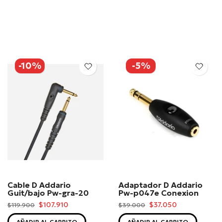
-10%
-5%
Cable D Addario
Adaptador D Addario
Guit/bajo Pw-gra-20
Pw-p047e Conexion
$107.910
$37.050
$119.900
$39.000
AÑADIR AL CARRITO
AÑADIR AL CARRITO