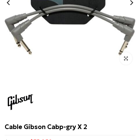
Click para 
Gibson
Cable Gibson Cabp-gry X 2