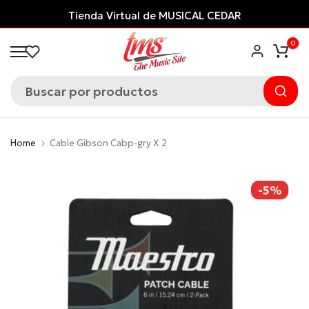
Saltar
Tienda Virtual de MUSICAL CEDAR
al
0
contenido
Home
Cable Gibson Cabp-gry X 2
-5%