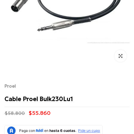
Click para 
Proel
Cable Proel Bulk230Lu1
$55.860
$58.800